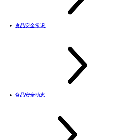
食品安全常识
食品安全动态