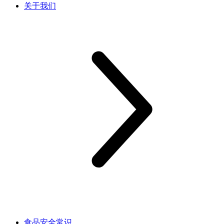
关于我们
食品安全常识