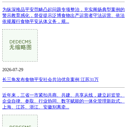
为纵深推品平安范畴凸起问题专项整治，充实阐扬典型案例的
警示教育感化，督促提示泛博食物出产运营者守法运营、依法
依规履行食物平安从体义务，规...
2026-07-29
长三角发布食物平安社会共治优良案例 江苏31万
近年来，三省一市紧扣共商、共建、共享从线，建立起监管、
企业自律、参取、行业协同、数字赋能的一体化管理新款式。
上海、江苏、浙江、安徽别离牵...