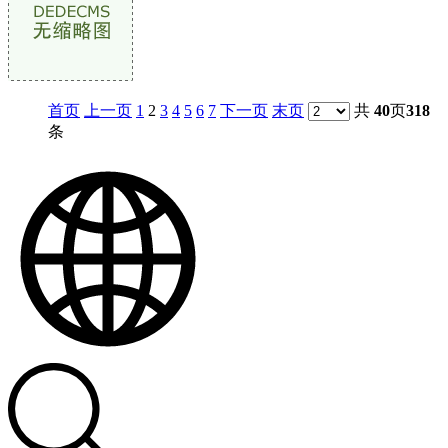
首页
上一页
1
2
3
4
5
6
7
下一页
末页
共
40
页
318
条