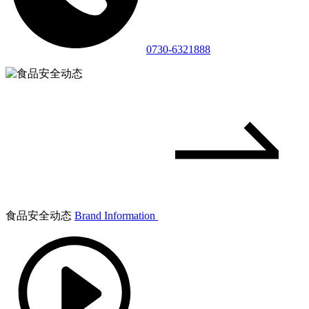
0730-6321888
食品安全动态
Brand Information