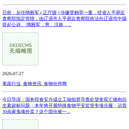
日前，从任隋殿军 ( 正厅级 ) 涉嫌受贿罪一案，经省人平易近
查察院指定管辖，由辽源市人平易近查察院依法向辽源市中级
提起公诉。 隋殿军，男，汉族，...
2026-07-27
果蔬行业_食物资讯_食物伙伴网
今日导读：国务院食安办成立工做组督导查处望奎双汇猪肉抗
生素超标问题；本年将开展特殊食物平安监管专项步履；运营
30余家鬼魂外卖？这个团伙被一...