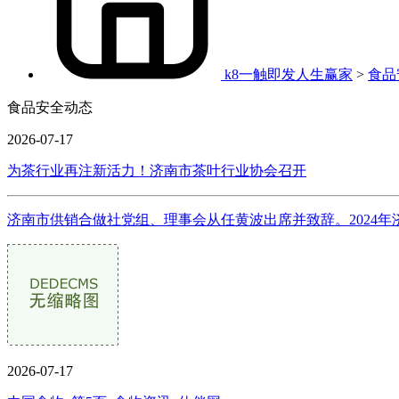
k8一触即发人生赢家
>
食品
食品安全动态
2026-07-17
为茶行业再注新活力！济南市茶叶行业协会召开
济南市供销合做社党组、理事会从任黄波出席并致辞。2024年
2026-07-17