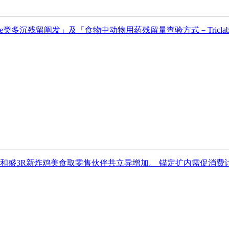
e类多沉残留阐发」及「食物中动物用药残留量查验方式－Triclaben
和盛3R新炸鸡美食取零售伙伴共立异增加。 锚定扩内需促消费计谋