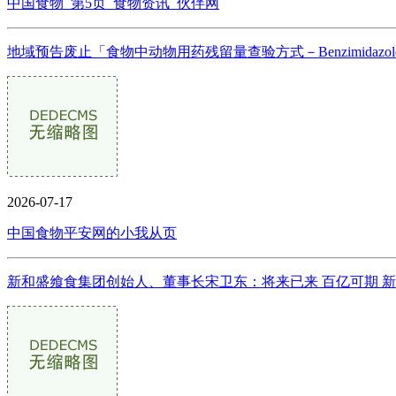
中国食物_第5页_食物资讯_伙伴网
地域预告废止「食物中动物用药残留量查验方式－Benzimidazol
2026-07-17
中国食物平安网的小我从页
新和盛飨食集团创始人、董事长宋卫东：将来已来 百亿可期 新