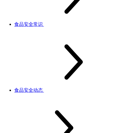
食品安全常识
食品安全动态