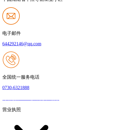
电子邮件
644292146@qq.com
全国统一服务电话
0730-6321888
网站建设：k8一触即发人生赢家
|
网站地图
本网站支持IPV6
营业执照