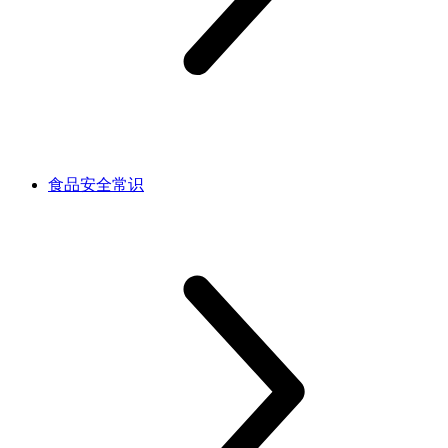
食品安全常识