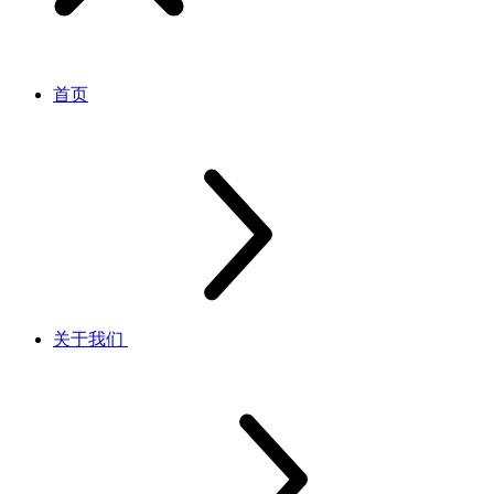
首页
关于我们