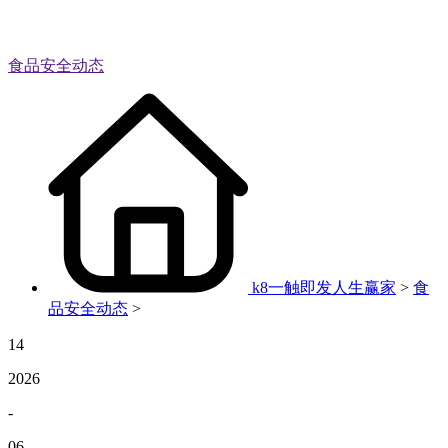
食品安全动态
k8一触即发人生赢家
>
食
品安全动态
>
14
2026
-
06