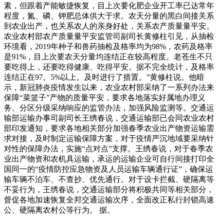
素，但跟着产能敏捷恢复，目上次要化肥企业开工率已达常年
程度，氮、磷、钾肥总体供大于求。农天分量的黑白间接关系
到农业出产，也关系农人的亲身好处，关系农产质量量平安。
农业农村部农产质量量平安监管司副司长黄修柱引见，从抽检
环境看，2019年种子和兽药抽检及格率均为98%，农药及格率
是91%，目上次要农天分量均连结正在较高程度。老苍生不只
要吃得上，还要吃得健康、吃得平安。据不完全统计，及格率
连结正在97。5%以上。及时进行了措置。”黄修柱说。他暗
示，新冠肺炎疫情发生以来，农业农村部采纳了一系列办法来
保障“菜篮子”产物的质量平安，要求各地落实好属地办理义
务、分区分级采纳响应的监管办法，加强风险监测等。交通运
输部运输办事司副司长王绣春说，交通运输部已会同农业农村
部印发通知，要求各地相关部分加强春季农业出产物资运输需
求对接，及时制定运输保障方案，对于疫情严沉地域要采纳针
对性的保障办法，实施“点对点”支撑。王绣春说，对于春季农
业出产物资和农机具运输，承运的运输企业可自行间接打印全
国同一的“疫情防控应急物资及人员运输车辆通行证”，确保运
输车辆不泊车、不查抄、优先通行。对于设卡拦截、硬隔离等
不妥行为，王绣春说，交通运输部分将积极共同等相关部分，
督促各地加速恢复全邦交通运输次序，全面改正私行封锁高速
公、硬隔离农村公等行为。 据。