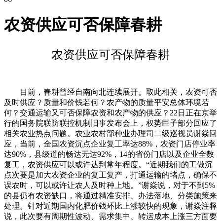
农资供应可否保障春耕
农资供应可否保障春耕
目前，春耕曾经自南向北连续展开。取此相关，农资可否
及时供应？质量和价钱若何？农产物的质量平安总体环境若
何？交通运输又可否保障农资和农产物的供应？22日正在京举
行的国务院联防联控机制旧事发布会上，权势巨子部分回应了
相关农业热点问题。农业农村部种业办理司二级巡视员谢焱回
应，当前，全国农资沉点企业复工率达88%，农资门店停业率
达90%，县级道的畅达无达92%，14的省份门店以及企业全数
复工，农资供应可以或许达到常年程度。“近期我们的工做沉
点次要是加大农资企业的复工复产，打通运输的堵点，确保不
误农时，可以或许让农人及时种上地。”谢焱说，对于不到5%
的县仍有农资缺口，将通过精准安排、办法落地、分类施策来
处理。针对近期国内化肥价钱环比上涨较快的现象，谢焱注释
说，此次要有周期性波动、需求集中、转运成本上涨三方面要