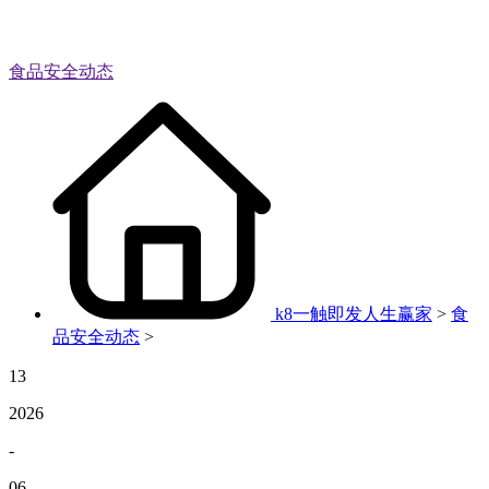
食品安全动态
k8一触即发人生赢家
>
食
品安全动态
>
13
2026
-
06