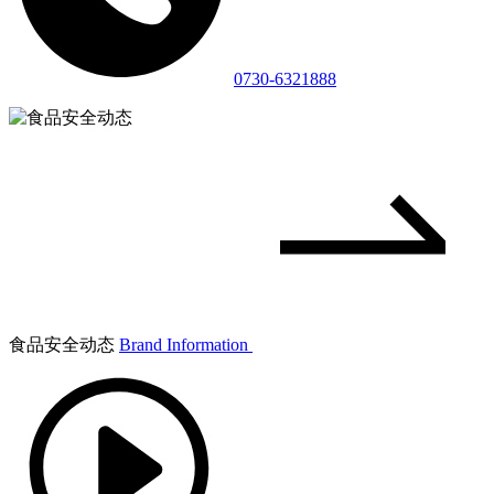
0730-6321888
食品安全动态
Brand Information