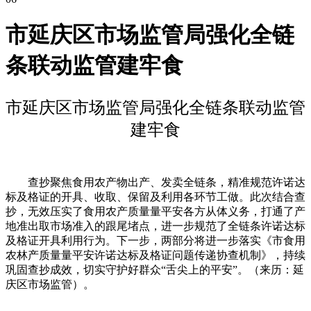
市延庆区市场监管局强化全链
条联动监管建牢食
市延庆区市场监管局强化全链条联动监管
建牢食
查抄聚焦食用农产物出产、发卖全链条，精准规范许诺达
标及格证的开具、收取、保留及利用各环节工做。此次结合查
抄，无效压实了食用农产质量量平安各方从体义务，打通了产
地准出取市场准入的跟尾堵点，进一步规范了全链条许诺达标
及格证开具利用行为。下一步，两部分将进一步落实《市食用
农林产质量量平安许诺达标及格证问题传递协查机制》，持续
巩固查抄成效，切实守护好群众“舌尖上的平安”。（来历：延
庆区市场监管）。