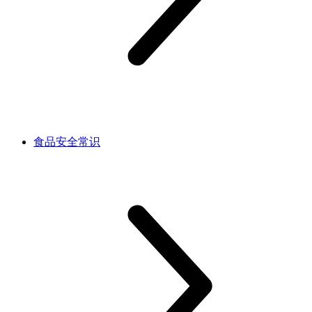
食品安全常识