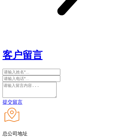
客户留言
提交留言
总公司地址