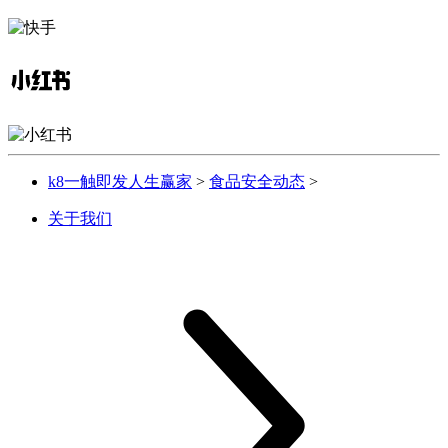
k8一触即发人生赢家
>
食品安全动态
>
关于我们