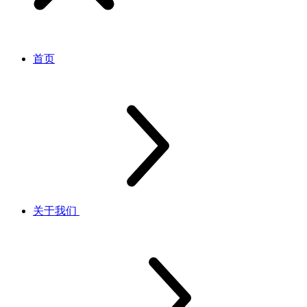
首页
关于我们