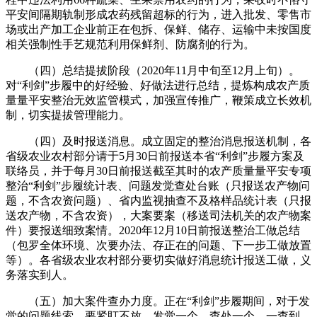
平安间隔期轨制形成农药残留超标的行为，进入批发、零售市
场或出产加工企业前正在包拆、保鲜、储存、运输中未按国度
相关强制性手艺规范利用保鲜剂、防腐剂的行为。
（四）总结提拔阶段（2020年11月中旬至12月上旬）。
对“利剑”步履中的好经验、好做法进行总结，提炼构成农产质
量量平安整治无效监管模式，加强宣传推广，鞭策成立长效机
制，切实提拔管理能力。
（四）及时报送消息。成立固定的整治消息报送机制，各
省级农业农村部分请于5月30日前报送本省“利剑”步履方案及
联络员，并于每月30日前报送截至其时的农产质量量平安专项
整治“利剑”步履统计表、问题发觉查处台账（只报送农产物问
题，不含农资问题）、省内监视抽查不及格样品统计表（只报
送农产物，不含农资），大案要案（移送司法机关的农产物案
件）要报送细致案情。2020年12月10日前报送整治工做总结
（包罗全体环境、次要办法、存正在的问题、下一步工做放置
等）。各省级农业农村部分要切实做好消息统计报送工做，义
务落实到人。
（五）加大案件查办力度。正在“利剑”步履期间，对于发
觉的问题线索，要紧盯不放，发觉一个，查处一个，一查到