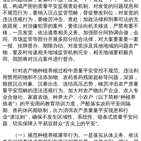
底，构成严密的质量平安监视查处机制。对发觉的问题现患和
不规范行为，要纳入沉点监管范畴，督促整改到位；对发觉的
违法违规行为，要峻厉冲击、查处；加政法律和刑事司法的无
效跟尾，对涉嫌犯罪的案件，要依法向机关移送，严禁有案不
移，一旦发觉，依法逃查相关义务。加强部分间协调合做，会
同、市场监管等部分开展多部分结合法律，对大案要案要一案
一报、挂牌督办、期限办结。对发觉涉及其他地域的问题农产
物，要及时传递相关地域监管机构完全，相关地域要积极共
同。我部将对沉点案件进行督办。
针对农产物种植养殖过程中质量平安管控不规范、违法利
用禁用药物和不法添加物、农药兽药残留超标等问题，深源，
狠抓沉点对象、沉拳出击、连结高压态势，峻厉冲击农产质量
量平安范畴的违法违规行为。加大对农产物出产企业、农人专
业合做社、家庭农场、种养大户、小农户（以下简称“种植养
殖者”）的平安用药教育培训力度，严酷落实农药平安间隔
期、兽药休药期轨制，出力消弭农产质量量平安现患和行
业“潜法则”，确保不发生区域性、系统性、链条式质量平安问
题，切实保障人平易近群众“舌尖上的平安”。
（一）规范种植养殖屠宰行为。一是落实从体义务。依法