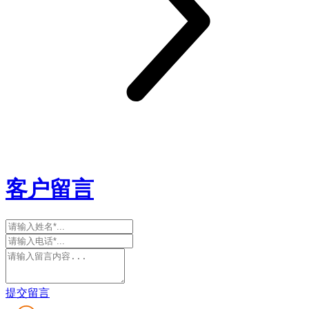
客户留言
提交留言