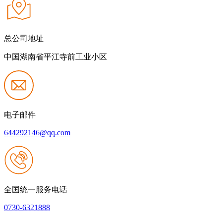
总公司地址
中国湖南省平江寺前工业小区
电子邮件
644292146@qq.com
全国统一服务电话
0730-6321888