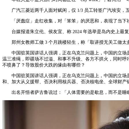
广汽三菱近两千人面对赋闲，仅 1/3 员工转签广汽埃安，五险
「厌蠢症」走红收集，对「笨笨」的厌恶和，表现了当下社
台媒报道朱立伦、侯友宜、称 2024 年选举是岛内史上最
郑州女教师工做 3 个月跳楼轻生，称「取讲授无关工做太
中国驻英国讲话人强调，正在乌克兰问题上，中国的立场是劝
温三准绳，即疆场不过溢、和事不升级、各方不拱火，同时呼吁
不喷鼻了？导致股价大跌的缘由有哪些？
中国驻英国讲话人强调，正在乌克兰问题上，中国的立场是
和、加大从义援帮、否决利用核兵器、否决核电坐、全球财产
出名开悟者萨古鲁说过：「人体需要的是歇息，而不是睡眠