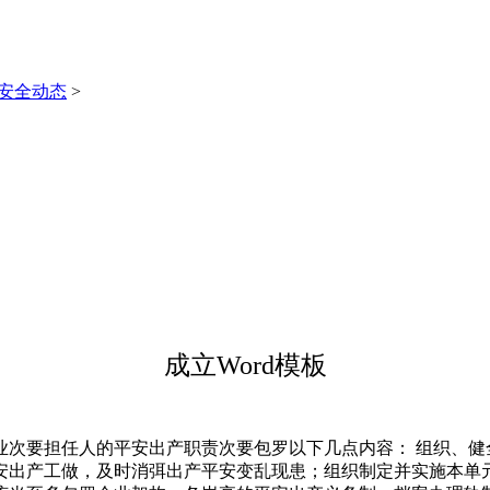
安全动态
>
成立Word模板
要担任人的平安出产职责次要包罗以下几点内容： 组织、健
安出产工做，及时消弭出产平安变乱现患；组织制定并实施本单