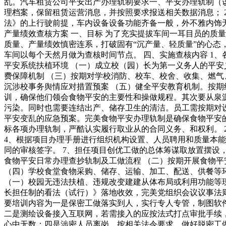
乱。汽车租赁公司平安出产办理轨制要求一、平安办理轨制（该
理档案，保留租赁运营消息，并按照要求报送相关数据消息；
法》的上行驶前提，车内设备设备功能齐备一般，外不雅内饰无
产量绩效查核方案 一、目标 为了充实提拔车间一耳目员的质
质量、产量绩效慎密连系，打破固有“沉产量、轻质量”的心态
车间以每个天然月做为查核时间节点。 四、实施查核内容 1
平安系统扶植环境 （一）成立校（园）长为第一义务人的平安
费保障机制 （三）按期对学校消防、校车、校舍、收集、燃气
沉涉校事务舆情应对措置预案 （五）健全平安教育机制。按
训，确保他们领会食物平安的主要性和操做规程。其次要从泉
污染。同时也需要连结出产、储存卫生的清洁。员工需按期对
平安变乱的应急预案。完美食物平安办理轨制是确保食物平安
标各项办理轨制，严酷认实履行取业从的合同义务、和权利。 
4、根据项目办理手册进行组织机构设置、人员聘用和质量本能
同的审核签字。 7、担任项目创优工做的总体筹谋取放置摆设
食物平安日常办理查抄轨制及工做流程 （二）按期开展食物平
（四）学校食堂食物采购、储存、运输、加工、配送、供餐等环
（一）校园无违法扶植、违规改变建建从体布局或利用功能等
长担任制的看法（试行）》落地收效，完美党组织会议议事法
要培训内容为一是保密工做落实到人，实行专人专管，制图软
二是测绘设备接入互联网，若需接入的应按法式打点审批手续
心中无数；四是涉密人员离岗，按相关法令要求，做好脱密工做