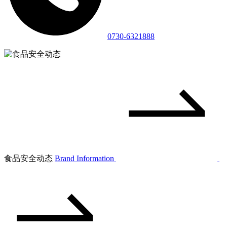
0730-6321888
食品安全动态
Brand Information