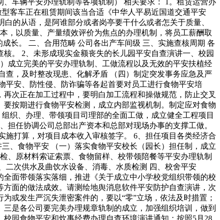
、车辆平安办理轨制等各项轨制） 相关要求： 1。租赁运营办
微型客车正在租赁期间该当合适《中华人平易近国道交通平安
有明白的从语，是阿谁部分或者岗亭要干什么或者怎关于质量、
根本，以质量、产量绩效评价为焦点的办理机制，将员工薪酬取
长。 二、合用范畴 公司各出产车间级 三、实施查核周期 各
查核。 2、未形成现实金额丧失的长儿园平安自查演讲一、校园
二）成立完美的平安办理轨制、工做流程以及无效的平安扶植经
自查，及时整改现患、化解矛盾 （四）制定突发事务应急及严
物平安、防性侵、防诈骗等各起首要对员工进行食物平安培
，再次正在加工过程中，要明白加工流程和操做规范，防止交叉
。要按期进行食物平安检测，成立内部监视机制。制定应对食物
、组织、办理、带领项目司理部的全面工做，成立健全工程项目
3、担任协调公司总部出产资本和总部对现场办事的支撑工做。
实施打算，对项目成本收入审核签字。 6、担任项目各类经济合
讲三、食物平安 （一）落实食物平安校长（园长）担任制，成立
体检、原材料索证索票、食物留样、校带领陪餐等平安办理轨制
、二次供水及曲饮水设备、消毒、水质检测 四、校舍平安
的全面带领落实落细，推进《关于成立中小学校党组织带领的校
等方面的做法成效。请测绘地舆消息软件平安防护自查演讲，次
为或发生严沉失泄密案件的，要以“零”立场，依法及时措置；
。三是各公司要完美办理规章轨制的成立，加强组织培训，做到
校园食物平安和炊事经费办理自查环境演讲通知：按照5月28