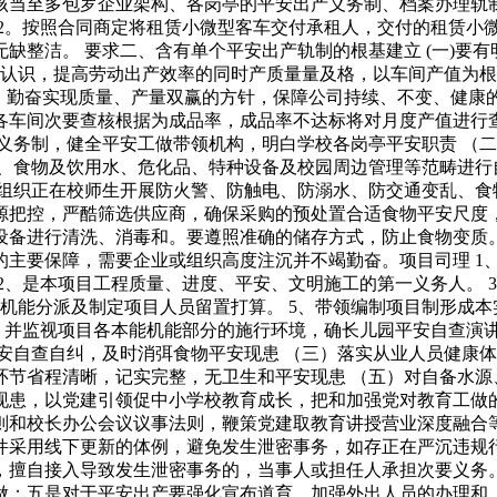
当至多包罗企业架构、各岗亭的平安出产义务制、档案办理轨制
 2。按照合同商定将租赁小微型客车交付承租人，交付的租赁小
缺整洁。 要求二、含有单个平安出产轨制的根基建立 (一)要
量认识，提高劳动出产效率的同时产质量量及格，以车间产值为
，勤奋实现质量、产量双赢的方针，保障公司持续、不变、健康的成
、各车间次要查核根据为成品率，成品率不达标将对月度产值进行
义务制，健全平安工做带领机构，明白学校各岗亭平安职责 （
、食物及饮用水、危化品、特种设备及校园周边管理等范畴进行
期组织正在校师生开展防火警、防触电、防溺水、防交通变乱、食
源把控，严酷筛选供应商，确保采购的预处置合适食物平安尺度
设备进行清洗、消毒和。要遵照准确的储存方式，防止食物变质
的主要保障，需要企业或组织高度注沉并不竭勤奋。项目司理 1
2、是本项目工程质量、进度、平安、文明施工的第一义务人。 
机能分派及制定项目人员留置打算。 5、带领编制项目制形成本
，并监视项目各本能机能部分的施行环境，确长儿园平安自查演
安自查自纠，及时消弭食物平安现患 （三）落实从业人员健康
节省程清晰，记实完整，无卫生和平安现患 （五）对自备水源
现患，以党建引领促中小学校教育成长，把和加强党对教育工做
则和校长办公会议议事法则，鞭策党建取教育讲授营业深度融合
件采用线下更新的体例，避免发生泄密事务，如存正在严沉违规行
，擅自接入导致发生泄密事务的，当事人或担任人承担次要义务
；五是对于平安出产要强化宣布道育，加强外出人员的办理和。