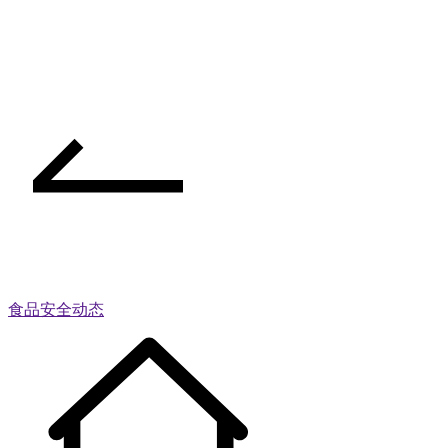
食品安全动态