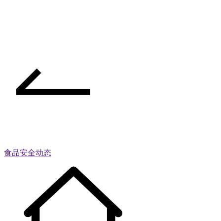
食品安全动态