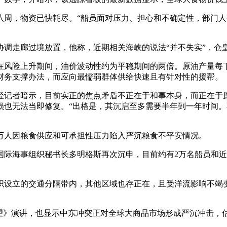
，物资已快耗尽。“船员面对压力、担心和不确定性，部门人
走廊过境放置，他称，近期相关海峡的说法“并不失实”，仓
险上升期间，油价波动性约为平稳期间的两倍。原油产量每下降
财务支撑办法，而应向最懦弱群体供给快速且有针对性的援帮。
记者暗示，目前实正的焦点矛盾不正在于和事本身，而正在于原
损也无法当即修复。“出格是，其沉启至多需要半年到一年时间
万人因粮食供应和可承担性压力陷入严沉粮食不平安情况。
海事组织秘书长多明格斯再次沉申，目前约有2万名船员和近2
立的交通分隔带内，其他区域也存正在，且受洋流影响不竭变
》演讲，也显示中东冲突正对全球大商品市场形成严沉冲击，