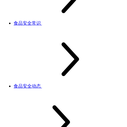
食品安全常识
食品安全动态