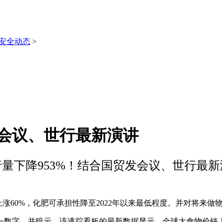
安全动态
>
发会议、世行最新演讲
行量下降953%！结合国贸发会议、世行最新
涨60%，化肥可承担性降至2022年以来最低程度。并对将来做
数字，并暗示，该逃踪看板的最新数据显示，全球大食物价钱上