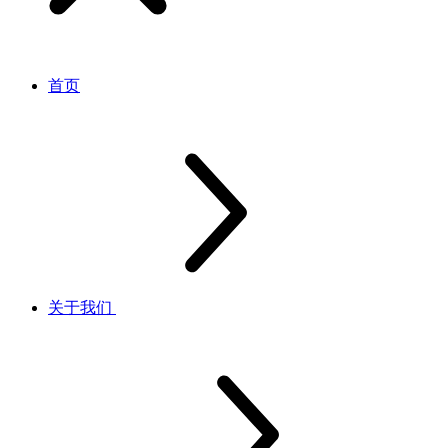
首页
关于我们