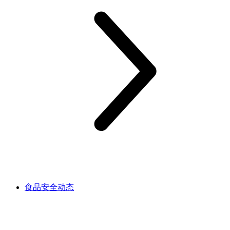
食品安全动态