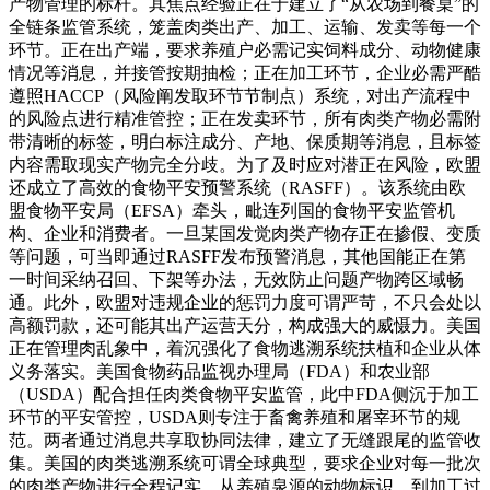
产物管理的标杆。其焦点经验正在于建立了“从农场到餐桌”的
全链条监管系统，笼盖肉类出产、加工、运输、发卖等每一个
环节。正在出产端，要求养殖户必需记实饲料成分、动物健康
情况等消息，并接管按期抽检；正在加工环节，企业必需严酷
遵照HACCP（风险阐发取环节节制点）系统，对出产流程中
的风险点进行精准管控；正在发卖环节，所有肉类产物必需附
带清晰的标签，明白标注成分、产地、保质期等消息，且标签
内容需取现实产物完全分歧。为了及时应对潜正在风险，欧盟
还成立了高效的食物平安预警系统（RASFF）。该系统由欧
盟食物平安局（EFSA）牵头，毗连列国的食物平安监管机
构、企业和消费者。一旦某国发觉肉类产物存正在掺假、变质
等问题，可当即通过RASFF发布预警消息，其他国能正在第
一时间采纳召回、下架等办法，无效防止问题产物跨区域畅
通。此外，欧盟对违规企业的惩罚力度可谓严苛，不只会处以
高额罚款，还可能其出产运营天分，构成强大的威慑力。美国
正在管理肉乱象中，着沉强化了食物逃溯系统扶植和企业从体
义务落实。美国食物药品监视办理局（FDA）和农业部
（USDA）配合担任肉类食物平安监管，此中FDA侧沉于加工
环节的平安管控，USDA则专注于畜禽养殖和屠宰环节的规
范。两者通过消息共享取协同法律，建立了无缝跟尾的监管收
集。美国的肉类逃溯系统可谓全球典型，要求企业对每一批次
的肉类产物进行全程记实，从养殖泉源的动物标识，到加工过