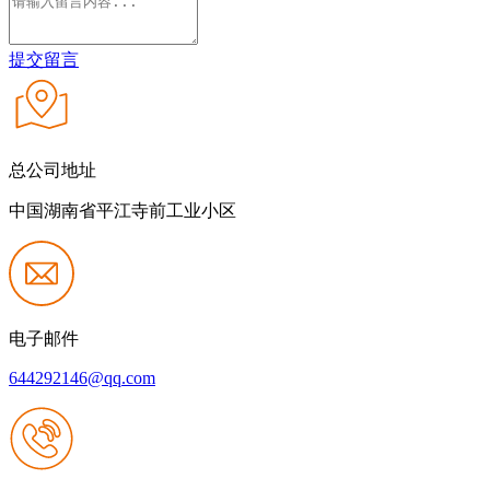
提交留言
总公司地址
中国湖南省平江寺前工业小区
电子邮件
644292146@qq.com