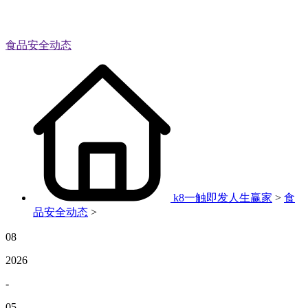
食品安全动态
k8一触即发人生赢家
>
食
品安全动态
>
08
2026
-
05