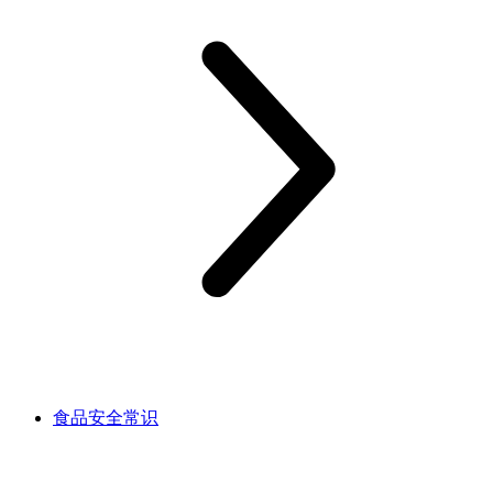
食品安全常识