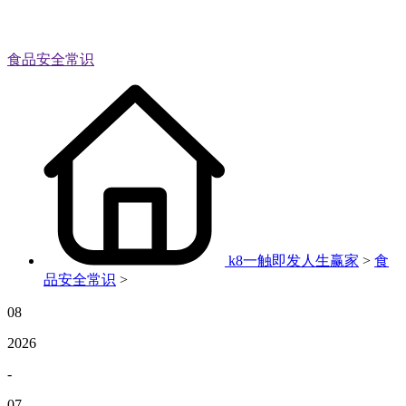
食品安全常识
k8一触即发人生赢家
>
食
品安全常识
>
08
2026
-
07