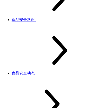
食品安全常识
食品安全动态