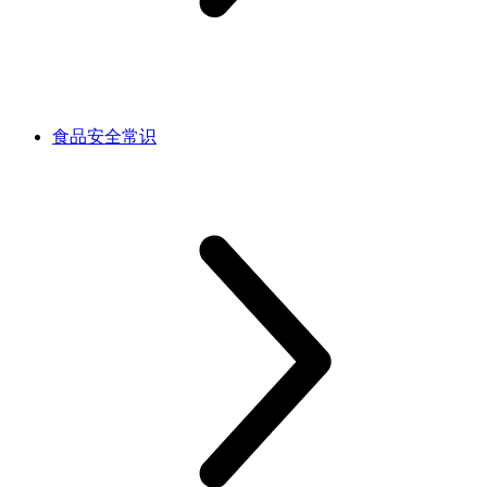
食品安全常识