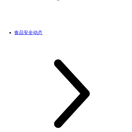
食品安全动态