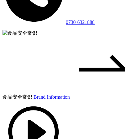
0730-6321888
食品安全常识
Brand Information