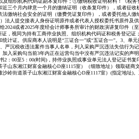
)以及组织机构代码证副本复印件；①缴纳税收证明材料！《税
和近三个月内肆意一个月的缴纳证明（收条复印件），或者征收
依法缴纳社会安全的证明（缴费凭证复印件），或者委托他人缴
3）法人提交接表人身份证明原件或者代表人授权委托书原件及
2024或者2025年度经会计师事务所审计的财政演讲复印件
新证，视同为持有工商停业执照、组织机构代码证和税务登记证；
统计证。供应商本人说明是“三证合一”或“五证合一”。3、单
人、严沉税收违法案件当事人名单，列入采购严沉违法失信行为记
入采购勾当前3年内正在运营勾当中没有严沉违法记实的声明。1
0 、下战书2：00至5：00(时间)，持停业执照或事业单元法人登
东湘江财富金融核心D座1115室）（细致地址）领取磋商文件。
沙岭街道茶子山东湘江财富金融核心D座1117室）(指定地址)