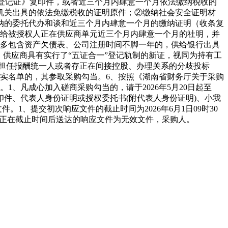
务登记证》复印件，或者近三个月内肆意一个月依法缴纳税收的
机关出具的依法免缴税收的证明原件；②缴纳社会安全证明材
纳的委托代办和谈和近三个月内肆意一个月的缴纳证明（收条复
供给被授权人正在供应商单元近三个月内肆意一个月的社明，并
（至多包含资产欠债表、公司注册时间不脚一年的，供给银行出具
供应商具有实行了“五证合一”登记轨制的新证，视同为持有工
元担任报酬统一人或者存正在间接控股、办理关系的分歧投标
实名单的，其参取采购勾当。6、按照《湖南省财务厅关于采购
、凡成心加入磋商采购勾当的，请于2026年5月20日起至
记证书复印件、代表人身份证明或授权委托书(附代表人身份证明)、小我
1、提交初次响应文件的截止时间为2026年6月1日09时30
。正在截止时间后送达的响应文件为无效文件，采购人。