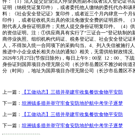
件：（1）法人提交企业法人停业执照副本(或者法人登记证书
证明（纳税凭证复印件），或者委托他人缴纳的委托代办和谈
料：《社会安全登记证》复印件，或者近三个月内肆意一个月
印件），或者征收机关出具的依法免缴安全费的证明原件。（
附代表人身份证明原件；天然人提交身份证明复印件。（4）供给
的资信证明。注：①供应商具有实行了“三证合一”登记轨制的
商停业执照、组织机构代码证、税务登记证、社会安全登记证和
人，不得加入统一合同项下的采购勾当。4、列入失信被施行
推进中小企业成长相关办法的通知》相关，无需供给财政情况、加
2026年5月27日(节假日除外)，每日上午9：00至 12：0
身份证到国昪项目办理无限公司（长沙市岳麓区不雅沙岭街道茶子山
分（时间），地址为国昪项目办理无限公司（长沙市岳麓区不雅
上一篇：
【工做动态】三措并举建牢收集餐饮食物平安防
下一篇：
坦洲镇多措并举守牢食安防地护航中考学子逐梦
上一篇：
【工做动态】三措并举建牢收集餐饮食物平安防
下一篇：
坦洲镇多措并举守牢食安防地护航中考学子逐梦