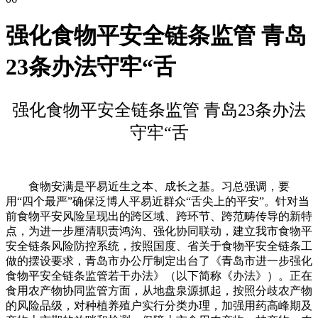
强化食物平安全链条监管 青岛
23条办法守牢“舌
强化食物平安全链条监管 青岛23条办法
守牢“舌
食物安满是平易近生之本、成长之基。习总强调，要
用“四个最严”确保泛博人平易近群众“舌尖上的平安”。针对当
前食物平安风险呈现出的跨区域、跨环节、跨范畴传导的新特
点，为进一步厘清职责鸿沟、强化协同联动，建立我市食物平
安全链条风险防控系统，按照国度、省关于食物平安全链条工
做的摆设要求，青岛市办公厅制定出台了《青岛市进一步强化
食物平安全链条监管若干办法》（以下简称《办法》）。正在
食用农产物协同监管方面，从地盘泉源抓起，按照分歧农产物
的风险品级，对种植养殖户实行分类办理，加强用药高峰期及