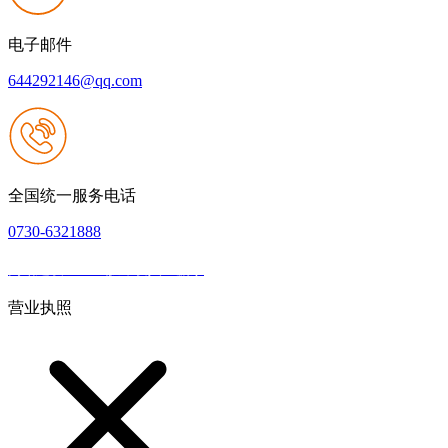
电子邮件
644292146@qq.com
全国统一服务电话
0730-6321888
网站建设：k8一触即发人生赢家
|
网站地图
本网站支持IPV6
营业执照