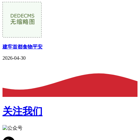
建牢首都食物平安
2026-04-30
关注我们