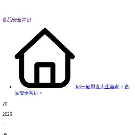
食品安全常识
k8一触即发人生赢家
>
食
品安全常识
>
20
2026
-
06