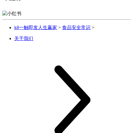
k8一触即发人生赢家
>
食品安全常识
>
关于我们