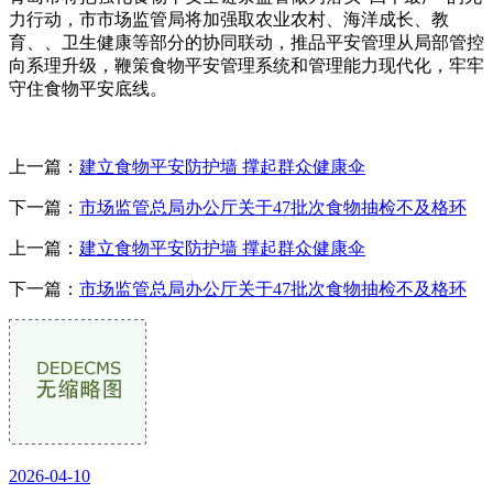
力行动，市市场监管局将加强取农业农村、海洋成长、教
育、、卫生健康等部分的协同联动，推品平安管理从局部管控
向系理升级，鞭策食物平安管理系统和管理能力现代化，牢牢
守住食物平安底线。
上一篇：
建立食物平安防护墙 撑起群众健康伞
下一篇：
市场监管总局办公厅关于47批次食物抽检不及格环
上一篇：
建立食物平安防护墙 撑起群众健康伞
下一篇：
市场监管总局办公厅关于47批次食物抽检不及格环
2026-04-10