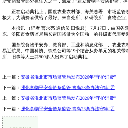
所食药监管部分担任人之一，颁发了“建立食物平安防护墙，撑
正在启动典礼上，国度农业农村部、海关总署、市场监管总
极大，为消费者供给了最好。来自处所、科研院所、食物企业
本报讯 （记者 曹永亮 通信员 田悦君） 7月17日，由国
东、汾阳市食药监局局长雷国裕做为全国独一的县级市代表受
国务院食物平安办、教育部、工业和消息化部、、农业农村
易近航局、中国科协、铁总公司等19个结合从办单元的相关
所、旧事等人士共500多人出席了启动典礼。
上一篇：
安徽省淮北市市场监管局发布2026年“守护消费”
下一篇：
强化食物平安全链条监管 青岛23条办法守牢“舌
上一篇：
安徽省淮北市市场监管局发布2026年“守护消费”
下一篇：
强化食物平安全链条监管 青岛23条办法守牢“舌