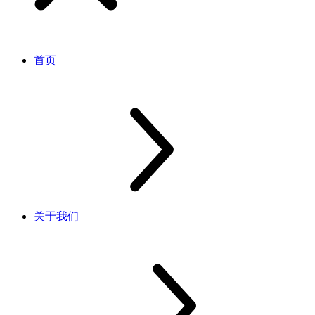
首页
关于我们