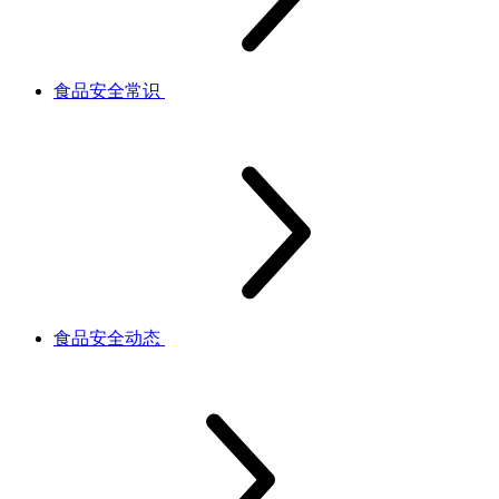
食品安全常识
食品安全动态