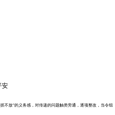
平安
抓不放”的义务感，对传递的问题触类旁通，逐项整改，当令组