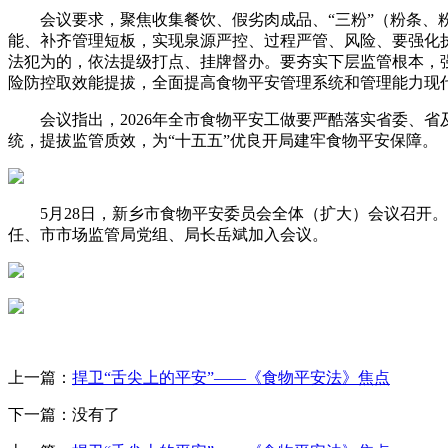
会议要求，聚焦收集餐饮、假劣肉成品、“三粉”（粉条、粉
能、补齐管理短板，实现泉源严控、过程严管、风险、要强化
法犯为的，依法提级打点、挂牌督办。要夯实下层监管根本，强
险防控取效能提拔，全面提高食物平安管理系统和管理能力现
会议指出，2026年全市食物平安工做要严酷落实省委、省及
统，提拔监管质效，为“十五五”优良开局建牢食物平安保障。
5月28日，新乡市食物平安委员会全体（扩大）会议召开。
任、市市场监管局党组、局长岳斌加入会议。
上一篇：
捍卫“舌尖上的平安”——《食物平安法》焦点
下一篇：没有了