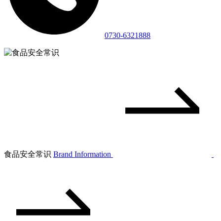
0730-6321888
食品安全常识
Brand Information