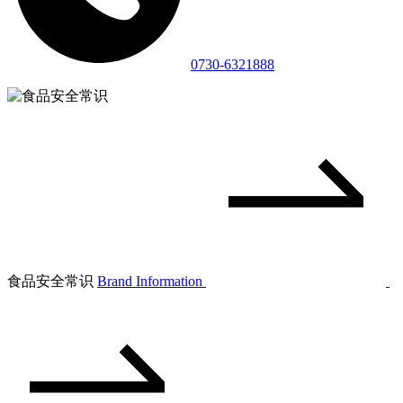
0730-6321888
食品安全常识
Brand Information