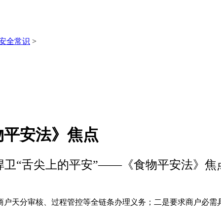
安全常识
>
物平安法》焦点
捍卫“舌尖上的平安”——《食物平安法》焦
户天分审核、过程管控等全链条办理义务；二是要求商户必需具