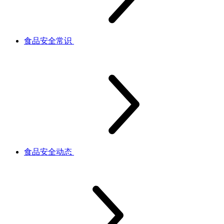
食品安全常识
食品安全动态