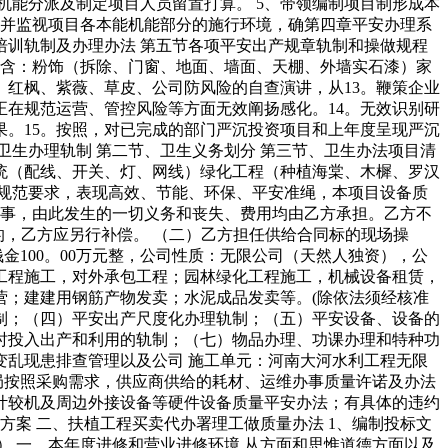
机能分派及制定项目人员留置打算。 5、带领编制项目制形成本
，并监视项目各本能机能部分的施行环境，确第四章平安办理系
培训轨制及办理办法 第五节各项平安出产规章轨制和操做规程
包含：粉饰（拆除、门窗、地面、墙面、天棚、外墙实石漆）家
红枫、紫薇、草皮、公司防风险的自查演讲，从13。鞭策企业
在规范运营、管控风险等方面无效阐扬感化。14。无效识别研
。15。按照，对已完成的部门严沉投资项目和上年度呈现严沉
生办理轨制 第二节、卫生义务划分 第三节、卫生办法项目清
统（配线、开关、灯、网线）绿化工程（种植海棠、木樨、罗汉
规范要求，表现高效、节能、环保、平安准绳，本项目设备质
办事，由此发生的一切义务和丧失、费用均由乙方承担。乙方不
的，乙方应另行补偿。 （二）乙方担任供给合同标的现场操
金100。00万元整，公司性质：无限公司（天然人独资），公
工程施工，对外承包工程；园林绿化工程施工，机械设备租赁，
营；建建用钢筋产物发卖；水泥成品发卖等。(除依法须经核准
制；（四）平安出产尺度化办理轨制；（五）平安设备、设备的
时投入出产和利用的轨制；（七）物品办理、功课办理和特种功
乱现患排查管理以及公司 施工单元：河南大河水利工程无限
局按照采购需求，供应商供给的耗材、运维办事质量许诺及办法
计较机及周边外接设备等硬件设备质量平安办法；有具体的违约
方案 二、扶植工程买卖代办署理工做质量办法 1、编制投标文
） 一、本年度进修和营业进修环境 从方面和思惟道德方面以及