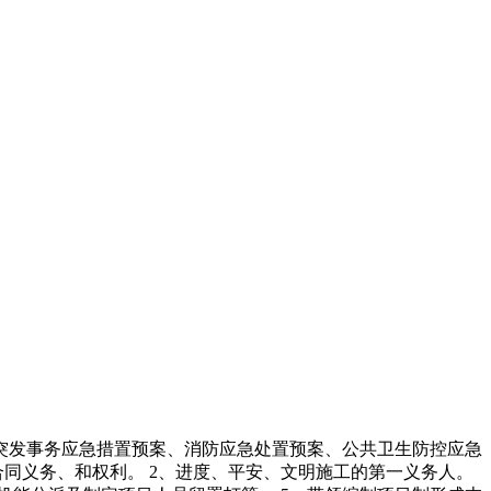
发事务应急措置预案、消防应急处置预案、公共卫生防控应急
同义务、和权利。 2、进度、平安、文明施工的第一义务人。