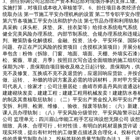
3、担任协调公司总部出产资本和总部对现场办事的支撑工做。
实施打算，对项目成本收入审核签字。 6、担任项目各类经济
统取办法 第一节施工平安办理机构的设置 第二节专职平安办
第六节各项施工平安办法和防护办法 第七节品办理和利用轨制
具采购（床头柜、床垫、床、挂衣架等）给排水系统电气系统
健全完美风险办理系统、内部节制系统、合规办理系统和违规
判、鞭策防备化解债权、金融、投资、法令、平安环保、国际
问题、存正在严沉风险的投资项目（含授权决策项目）开展分析
单包含：粉饰（拆除、门窗、地面、墙面、天棚、外墙实石漆
松、紫薇、草皮、月季）按照目次写合适全面细致的施工组织
保期为2年，质保期自项目验收及格之日起计较。质保期内，
克不及修复、互换或不克不及退货的，应退回响应货款，并按合
做、运转、、补缀的培训方案及必需的培训材料，并对甲方受训公
司代表人：徐家才；公司注册居处：曲靖市师县丹凤街道通远
建建砌块发卖，建建工程；建建工程用机械发卖！建建防水卷
的制及其查核取惩轨制；（二）平安出产资金投入和平安出产
安拆、利用、检测、维修、、验收、报废等轨制；（六）新建
课人员办理轨制；（八）平安风险分级管控、平安风险警示以
公司 监理单元：四川眉山华能工程手艺征询设想无限公司 设
细致、具体、合理可行，针对性强，有明白的耗材退换货许诺
现实环境，提出有针对性的工做要点描述及合理化 4、投标代办
件的质量节制取办法 2、投标答疑的质量节制取办法 3、开、