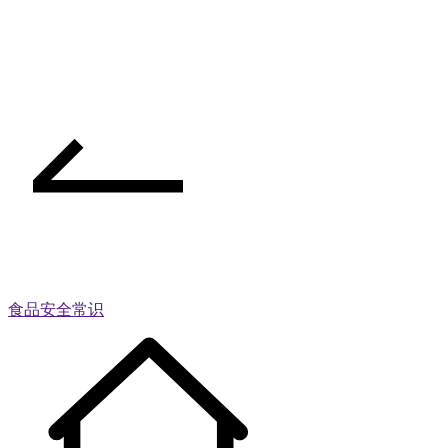
食品安全常识