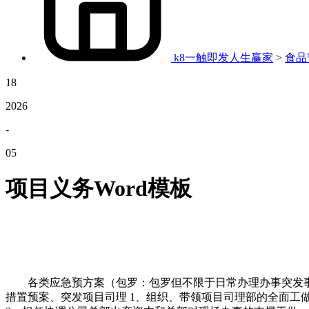
k8一触即发人生赢家
>
食品
18
2026
-
05
项目义务Word模板
各类应急预方案（包罗：包罗但不限于日常办理办事突发事
措置预案、突发项目司理 1、组织、带领项目司理部的全面工