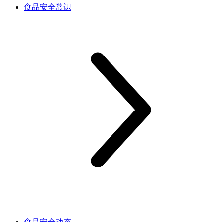
食品安全常识
食品安全动态