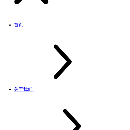
首页
关于我们