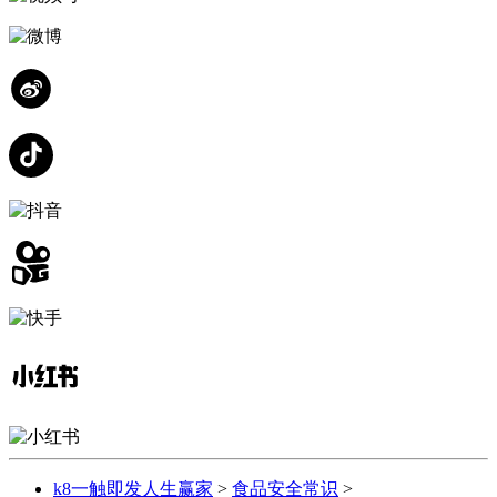
k8一触即发人生赢家
>
食品安全常识
>