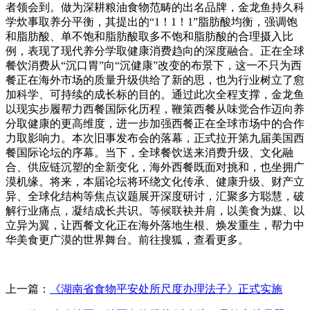
者领会到。做为深耕粮油食物范畴的出名品牌，金龙鱼持久科
学炊事取养分平衡，其提出的“1！1！1”脂肪酸均衡，强调饱
和脂肪酸、单不饱和脂肪酸取多不饱和脂肪酸的合理摄入比
例，表现了现代养分学取健康消费趋向的深度融合。正在全球
餐饮消费从“沉口胃”向“沉健康”改变的布景下，这一不只为西
餐正在海外市场的质量升级供给了新的思，也为行业树立了愈
加科学、可持续的成长标的目的。通过此次全程支撑，金龙鱼
以现实步履帮力西餐国际化历程，鞭策西餐从味觉合作迈向养
分取健康的更高维度，进一步加强西餐正在全球市场中的合作
力取影响力。本次旧事发布会的落幕，正式拉开第九届美国西
餐国际论坛的序幕。当下，全球餐饮送来消费升级、文化融
合、供应链沉塑的全新变化，海外西餐既面对挑和，也坐拥广
漠机缘。将来，本届论坛将环绕文化传承、健康升级、财产立
异、全球化结构等焦点议题展开深度研讨，汇聚多方聪慧，破
解行业痛点，凝结成长共识。等候联袂并肩，以美食为媒、以
立异为翼，让西餐文化正在海外落地生根、焕发重生，帮力中
华美食更广漠的世界舞台。前往搜狐，查看更多。
上一篇：
《湖南省食物平安处所尺度办理法子》正式实施