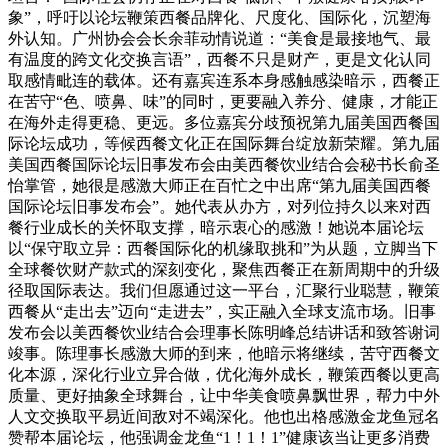
象”，呼吁以论坛鞭策西餐品牌化、尺度化、国际化，沉塑海
外认知。广州协会会长余菲动情说道：“美食是最接地气、最
有温度的跨文化交换言语”，西餐不只是财产，更是文化认同
取感情毗连的载体。还有嘉宾连系本身感触感染暗示，西餐正
在苦守“色、喷鼻、味”的同时，更要融入养分、健康，才能正
在海外走得更稳、更远。多位嘉宾分歧预祝第九届美国西餐国
际论坛成功，等候西餐文化正在国际舞台绽放新荣耀。第九届
美国西餐国际论坛旧事发布会由美西餐饮业结合会秘书长俞圣
怡掌管，她很是感激大师正在百忙之中出席“第九届美国西餐
国际论坛旧事发布会”。她代表从办方，对列位持久以来对西
餐行业成长的关怀取支撑，暗示衷心的感激！她说本届论坛
以“保守取立异：西餐国际化的机缘取挑和”为从题，立脚当下
全球餐饮财产款式的深刻变化，聚焦西餐正在新周期中的升级
径取国际表达。我们但愿通过这一平台，汇聚行业聪慧，鞭策
西餐从“走出去”迈向“走进去”，实正融入全球支流市场。旧事
发布会以美西餐饮业结合会理事长陈明峰总结讲话和致答谢词
竣事。陈理事长感激大师的到来，他暗示将继续，苦守西餐文
化本源，深化行业立异合做，优化海外成长，鞭策西餐以更高
质量、更好抽象全球舞台，让中华美食喷鼻飘世界，帮力中外
人文交换取平易近间敌对不竭深化。他也出格感激金龙鱼冠名
赞帮本届论坛，他强调金龙鱼“1！1！1”健康该当让更多消费