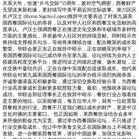
关系大年，恰逢“乒乓交际”55周年，敌对空气稠密，西餐财产
无望送来新机缘，更好续写中美平易近间交际故事。第25区区
长卢汉士 (Byron Sigcho-Lopez)致辞中次要表达了对第九届美
国西餐国际论坛的恭喜，以及对华人社区和西餐文化贡献的高
度承认。卢汉士强调西餐正在推进文化交换和丰硕城市多样性
方面的主要感化，并表扬华人社区对的持续贡献。同时暗示市
将持续支撑相关勾当，等候将来继续合做，配合鞭策的成长取
繁荣。华联会黄正东正在致辞中暗示，正在胡晓军的率领下，
美国西餐国际论坛已成功举办至第九届。论坛持续为业内人士
搭建高程度交换平台，推进同业之间彼此进修、扬长避短，正
在交换中凝结共识，正在合做中实现配合提拔取成长。他代表
华联会对第九届美国西餐国际论坛的举办暗示强烈热闹恭喜，
并诚挚邀请嘉宾积极参取，通过深切交换取经验分享，为西餐
行业高质量成长贡献更多聪慧取力量。最初，他预祝本届论坛
成功。华联会郑征理事长正在致辞中暗示，餐饮行业占领着很
是主要的地位。以至能够说，每五位华人中，就有一位处置取
西餐相关的行业。西餐不只是我们赖以成长的财产，更是中汉
文化对播的主要窗口。 也正因如斯，美西餐饮业结合会多年
来所做的勤奋尤为宝贵。通过举办西餐国际论坛，不只推进了
行业交换取成长，也让中华美食文化正在国际舞台上不竭发光
发烧。进一步鞭策西餐世界，讲好中国故事，加强文化影响