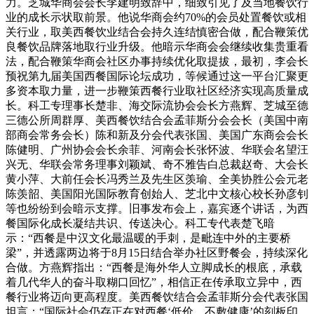
力。芝城华商会会长李建明致辞中，细致引见了及当地餐饮行
业的成长示状取前景。他说华商会约70%的会员处置餐饮或相
关行业，取美西餐饮业结合会持久连结慎密合做，配合鞭策优
良餐饮品牌落地取行业升级。他暗示华商会会继续收集贵重看
法，配合鞭策华商会社区办事持续优化取提拔，最初，李会长
预祝第九届美国西餐国际论坛成功，等候通过这一平台汇聚更
多资本取力量，进一步鞭策西餐行业取社区经济实现高质量成
长。科工专理事长楚非、海交际流协会会长方燕辉、芝城至德
三德公所周群厚、美西餐饮结合会孟菲斯分会会长（美国中南
部商会常务会长）陈和新及分会代表张国、美国广东商会会长
陈健明、广州协会会长余菲、河南会长张怀波、华联会名望汪
兴无、华联会常务理事刘颖斌、奇不雅告白总裁赵奇、大会长
黄小萍、大前任会长冯秀兰及先生区羡瑜、全美协胜公会元老
陈羡韶、美国阳光国际教育创始人、芝北中文核心校长孙彦钊
等也纷纷到会暗示支撑。旧事发布会上，嘉宾逐个讲话，为西
餐国际化成长凝结共识、传送决心。科工专代表楚飞暗
示：“西餐是中汉文化最温暖的手刺，是毗连中外的主要桥
梁”，并透露两边将于8月15日结合举办社区野餐会，持续深化
合做。方燕辉指出：“西餐是海外华人立脚成长的根底，承载
着几代华人的奋斗取糊口回忆”，相信正在传承取立异中，西
餐行业将迈向更高程度。美西餐饮结合会孟菲斯分会代表张国
坦言：“国际社会仍存正在对西餐‘低价、不敷健康’的刻板印