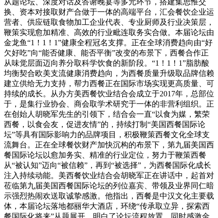
从题论坛、深度对话及答谢晚宴等多元环节，搭建集思惟交
换、资本对接取财产合做于一体的高端平台，汇会餐饮企业运
营者、供应链取食物加工企业代表、专业厨师及行业决策层，
鞭策实现愈加精准、高效的行业毗连取务实合做。本届论坛由
金龙鱼“1！1！1”健康全程冠名支撑。正在全球消费趋向由“好
欠好吃”向“能否健康、能否平衡”改变的布景下，西餐合作正
从味觉层面迈向养分取科学饮食的新阶段。“1！1！1”脂肪酸
均衡契合欧美支流健康消费趋向，为西餐质量升级取品牌信赖
建立供给无力支持，帮力西餐正在国际市场实现更高质量、可
持续的成长。从办方美西餐饮业结合会成立于2017年，总部位
于，是集行业协会、商会取学术研究于一体的非营利组织。正
在创始人胡晓军先生的引领下，结合会一直“以食为媒，繁荣
西餐，以食会友，促进友情”的，持续打制“美国西餐国际论
坛”等具有国际影响力的品牌项目，积极鞭策西餐文化全球支
流舞台。正在全球餐饮财产加快沉构的布景下，第九届美国西
餐国际论坛以愈加务实、精准的行业定位，努力于鞭策西餐
从“被认知”迈向“被信赖”，再到“被选择”，为西餐国际化成长
注入持续动能。美西餐饮业结合会胡晓军正在讲话中，起首对
莅临第九届美国西餐国际论坛的列位嘉宾、带领及业界同仁暗
示强烈热闹欢送取诚挚感激。他指出，西餐是中汉文化主要载
体，本届论坛落地都丽华大酒店，环绕“传承取立异，探索西
餐国际化将来”从题展开，明白了论坛流程放置，同时感激金