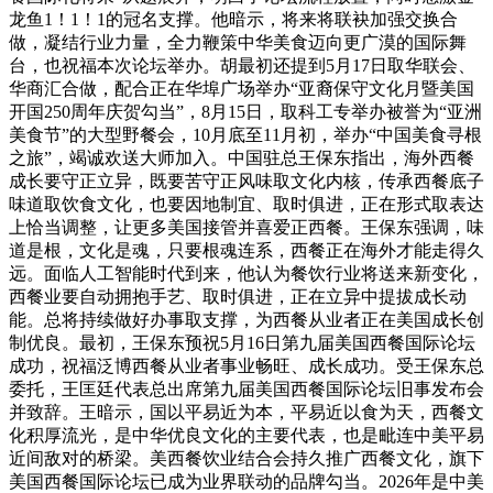
龙鱼1！1！1的冠名支撑。他暗示，将来将联袂加强交换合
做，凝结行业力量，全力鞭策中华美食迈向更广漠的国际舞
台，也祝福本次论坛举办。胡最初还提到5月17日取华联会、
华商汇合做，配合正在华埠广场举办“亚裔保守文化月暨美国
开国250周年庆贺勾当”，8月15日，取科工专举办被誉为“亚洲
美食节”的大型野餐会，10月底至11月初，举办“中国美食寻根
之旅”，竭诚欢送大师加入。中国驻总王保东指出，海外西餐
成长要守正立异，既要苦守正风味取文化内核，传承西餐底子
味道取饮食文化，也要因地制宜、取时俱进，正在形式取表达
上恰当调整，让更多美国接管并喜爱正西餐。王保东强调，味
道是根，文化是魂，只要根魂连系，西餐正在海外才能走得久
远。面临人工智能时代到来，他认为餐饮行业将送来新变化，
西餐业要自动拥抱手艺、取时俱进，正在立异中提拔成长动
能。总将持续做好办事取支撑，为西餐从业者正在美国成长创
制优良。最初，王保东预祝5月16日第九届美国西餐国际论坛
成功，祝福泛博西餐从业者事业畅旺、成长成功。受王保东总
委托，王匡廷代表总出席第九届美国西餐国际论坛旧事发布会
并致辞。王暗示，国以平易近为本，平易近以食为天，西餐文
化积厚流光，是中华优良文化的主要代表，也是毗连中美平易
近间敌对的桥梁。美西餐饮业结合会持久推广西餐文化，旗下
美国西餐国际论坛已成为业界联动的品牌勾当。2026年是中美