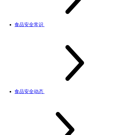
食品安全常识
食品安全动态