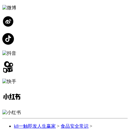
k8一触即发人生赢家
>
食品安全常识
>