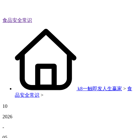
食品安全常识
k8一触即发人生赢家
>
食
品安全常识
>
10
2026
-
05