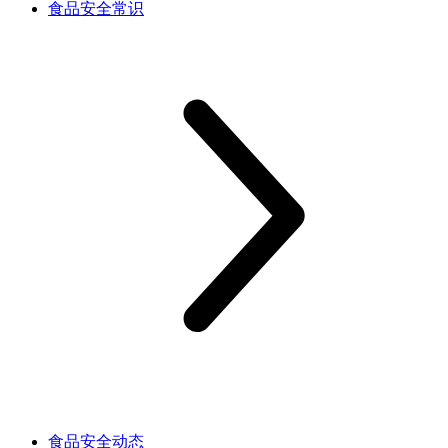
食品安全常识
食品安全动态