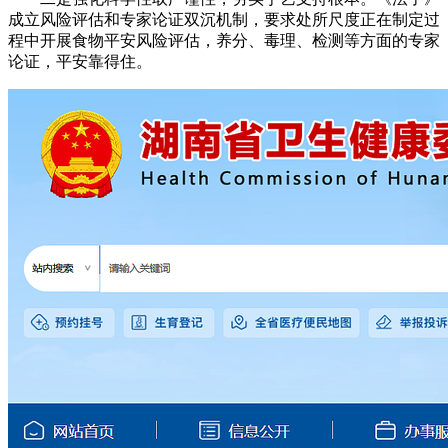
成立风险评估和专家论证双沉机制，要求处所尺度正在制定过
程中开展食物平安风险评估，养分、毒理、检测等方面的专家
论证，平安靠得住。