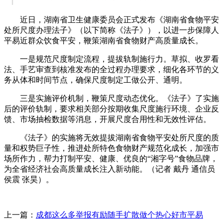
近日，湖南省卫生健康委员会正式发布《湖南省食物平安
处所尺度办理法子》（以下简称《法子》），以进一步保障人
平易近群众饮食平安，鞭策湖南省食物财产高质量成长。
一是规范尺度制定流程，提拔轨制施行力。草拟、收罗看
法、手艺审查到核准发布的全过程办理要求，细化各环节的义
务从体和时间节点，确保尺度制定工做公开、通明。
三是实施评价机制，鞭策尺度动态优化。《法子》了实施
后的评价轨制，要求相关部分按期收集尺度施行环境、企业反
馈、市场抽检数据等消息，开展尺度合用性和无效性评估。
《法子》的实施将无效提拔湖南省食物平安处所尺度的质
量和权势巨子性，推进处所特色食物财产规范化成长，加强市
场所作力，帮力打制平安、健康、优良的“湘字号”食物品牌，
为全省经济社会高质量成长注入新动能。（记者 戴丹 通信员
侯震 张昊）。
上一篇：
成都这么多举报有励随手扩散做个热心好市平易