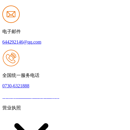
电子邮件
644292146@qq.com
全国统一服务电话
0730-6321888
网站建设：k8一触即发人生赢家
|
网站地图
本网站支持IPV6
营业执照