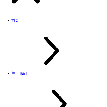
首页
关于我们