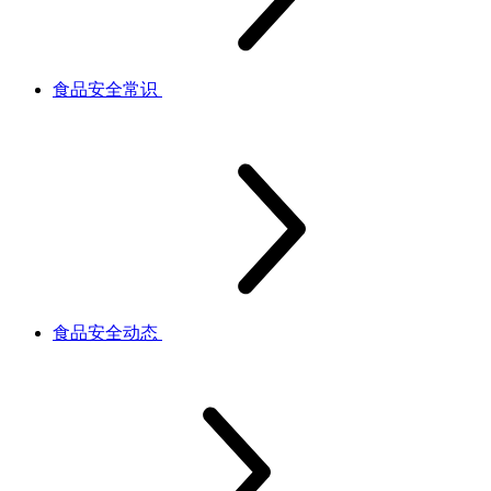
食品安全常识
食品安全动态