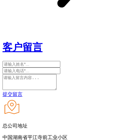
客户留言
提交留言
总公司地址
中国湖南省平江寺前工业小区