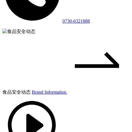
0730-6321888
食品安全动态
Brand Information