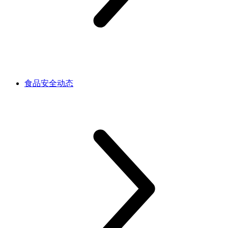
食品安全动态