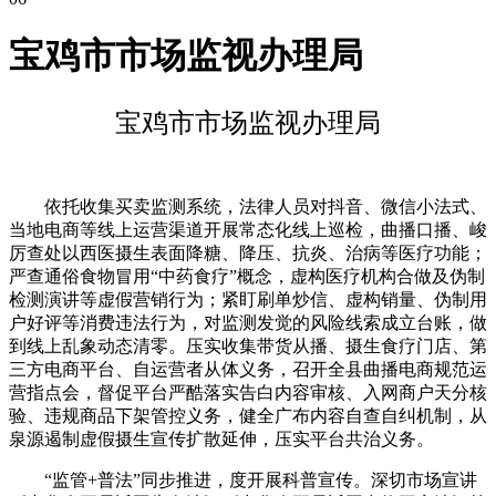
宝鸡市市场监视办理局
宝鸡市市场监视办理局
依托收集买卖监测系统，法律人员对抖音、微信小法式、
当地电商等线上运营渠道开展常态化线上巡检，曲播口播、峻
厉查处以西医摄生表面降糖、降压、抗炎、治病等医疗功能；
严查通俗食物冒用“中药食疗”概念，虚构医疗机构合做及伪制
检测演讲等虚假营销行为；紧盯刷单炒信、虚构销量、伪制用
户好评等消费违法行为，对监测发觉的风险线索成立台账，做
到线上乱象动态清零。压实收集带货从播、摄生食疗门店、第
三方电商平台、自运营者从体义务，召开全县曲播电商规范运
营指点会，督促平台严酷落实告白内容审核、入网商户天分核
验、违规商品下架管控义务，健全广布内容自查自纠机制，从
泉源遏制虚假摄生宣传扩散延伸，压实平台共治义务。
“监管+普法”同步推进，度开展科普宣传。深切市场宣讲