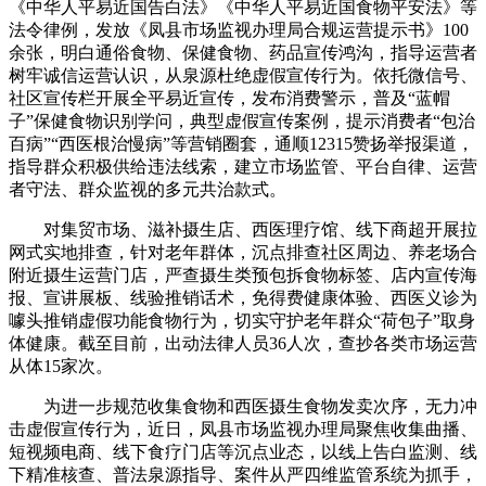
《中华人平易近国告白法》《中华人平易近国食物平安法》等
法令律例，发放《凤县市场监视办理局合规运营提示书》100
余张，明白通俗食物、保健食物、药品宣传鸿沟，指导运营者
树牢诚信运营认识，从泉源杜绝虚假宣传行为。依托微信号、
社区宣传栏开展全平易近宣传，发布消费警示，普及“蓝帽
子”保健食物识别学问，典型虚假宣传案例，提示消费者“包治
百病”“西医根治慢病”等营销圈套，通顺12315赞扬举报渠道，
指导群众积极供给违法线索，建立市场监管、平台自律、运营
者守法、群众监视的多元共治款式。
对集贸市场、滋补摄生店、西医理疗馆、线下商超开展拉
网式实地排查，针对老年群体，沉点排查社区周边、养老场合
附近摄生运营门店，严查摄生类预包拆食物标签、店内宣传海
报、宣讲展板、线验推销话术，免得费健康体验、西医义诊为
噱头推销虚假功能食物行为，切实守护老年群众“荷包子”取身
体健康。截至目前，出动法律人员36人次，查抄各类市场运营
从体15家次。
为进一步规范收集食物和西医摄生食物发卖次序，无力冲
击虚假宣传行为，近日，凤县市场监视办理局聚焦收集曲播、
短视频电商、线下食疗门店等沉点业态，以线上告白监测、线
下精准核查、普法泉源指导、案件从严四维监管系统为抓手，