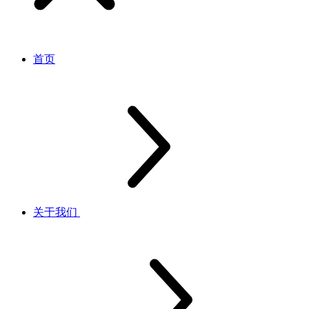
首页
关于我们