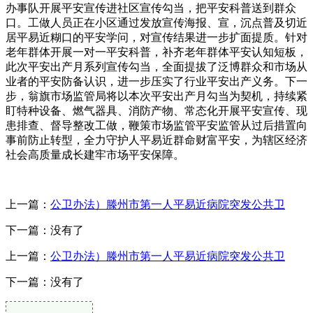
办事队开展平安宣传进社区宣传勾当，把平安科普送到群众
口。工做人员正在小区通过发放宣传海报、宣，沉点普及切近
居平易近糊口的平安学问，对宣传结果进一步扩面提质。针对
老年群体开展一对一平安科普，补齐老年群体平安认知短板，
此次平安出产月系列宣传勾当，全面提拔了泛博群众和市场从
业者的平安防备认识，进一步压实了行业平安出产义务。下一
步，翁旗市场监管局将以本次平安出产月勾当为契机，持续紧
盯特种设备、燃气器具、消防产物、常态化开展平安宣传、现
患排查、督导整改工做，鞭策市场监管平安监管从过后措置向
事前防止转型，全力守护人平易近群命财富平安，为辖区经济
社会高质量成长建牢市场平安保障。
上一篇：
公卫办法）滕州市第一人平易近病院突发公共卫
下一篇：没有了
上一篇：
公卫办法）滕州市第一人平易近病院突发公共卫
下一篇：没有了