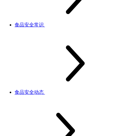
食品安全常识
食品安全动态