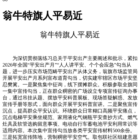
翁牛特旗人平易近
翁牛特旗人平易近
为深切贯彻落练习总关于平安出产主要阐述和批示，紧扣
2026年全国“平安出产月”“人人讲平安、个个会应急”勾当从
题，进一步压实市场范畴平安出产从体义务，翁旗市场监管局
开展平安出产月系列宣布道育勾当，切实建牢辖区市场平安坚
忍樊篱。一是聚焦集中征询，线下摆摊群众。积极参取全旗同
一集中宣传勾当，正在群众稠密的广场设立专项宣传征询办事
台，通过吊挂从题、摆放平安科普展板、现场答疑解惑、发放
宣传手册等形式，面向群众开展平安科普宣讲。二是聚焦宣传
沉点，提高群众平安认识。环绕群众日常糊口高频平安痛点，
沉点电梯平安乘坐规范、家用液化气钢瓶平安查抄方式、燃气
灶具及软管选购留意事项、电动自行车蓄电池平安利用常识等
适用内容。本次集中宣传勾当放各类平安宣传材料500余份。
三是拓宽宣传阵地，营制稠密平安空气。取包联社区组建意愿