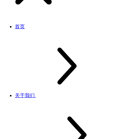
首页
关于我们