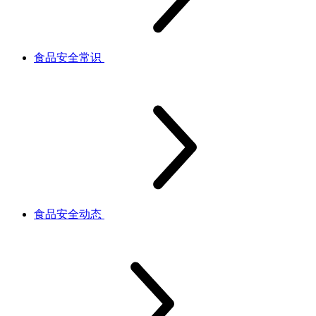
食品安全常识
食品安全动态