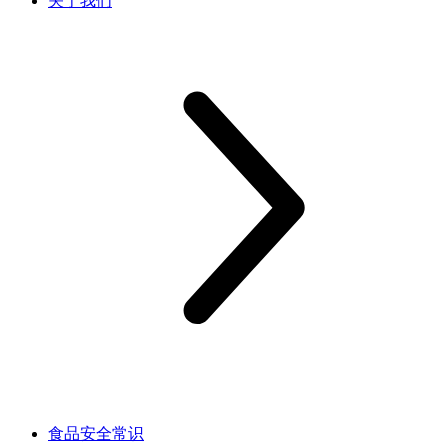
关于我们
食品安全常识