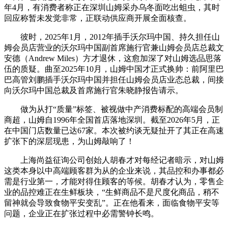
年4月，有消费者称正在深圳山姆采办乌冬面吃出蛆虫，其时
回应称暂未发觉非常，正联动供应商开展全面核查。
彼时，2025年1月，2012年插手沃尔玛中国、持久担任山
姆会员店营业的沃尔玛中国副首席施行官兼山姆会员店总裁文
安德（Andrew Miles）方才退休，这愈加深了对山姆选品思落
伍的质疑。曲至2025年10月，山姆中国才正式换帅：前阿里巴
巴高管刘鹏插手沃尔玛中国并担任山姆会员店业态总裁，间接
向沃尔玛中国总裁及首席施行官朱晓静报告请示。
做为从打“质量”标签、被视做中产消费标配的高端会员制
商超，山姆自1996年全国首店落地深圳。截至2026年5月，正
在中国门店数量已达67家。本次被约谈无疑扯开了其正在高速
扩张下的深层现患，为山姆敲响了！
上海尚益征询公司创始人胡春才对每经记者暗示，对山姆
这类本身以中高端顾客群为从的企业来说，其品控和办事都必
需是行业第一，才能对得住顾客的等候。胡春才认为，零售企
业的品控难正在生鲜板块，“生鲜商品不是尺度化商品，稍不
留神就会导致食物平安变乱”。正在他看来，面临食物平安等
问题，企业正在扩张过程中必需警钟长鸣。