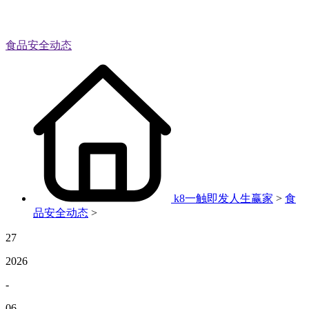
食品安全动态
k8一触即发人生赢家
>
食
品安全动态
>
27
2026
-
06