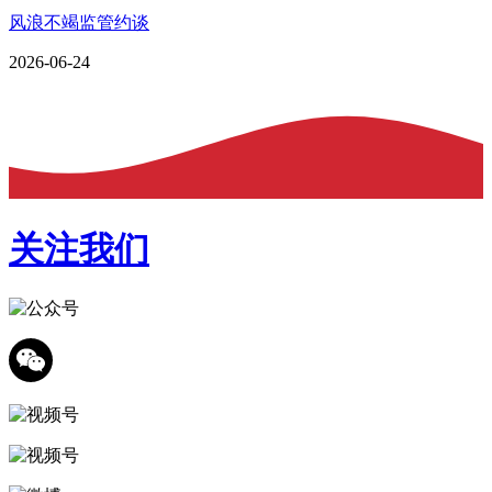
风浪不竭监管约谈
2026-06-24
关注我们