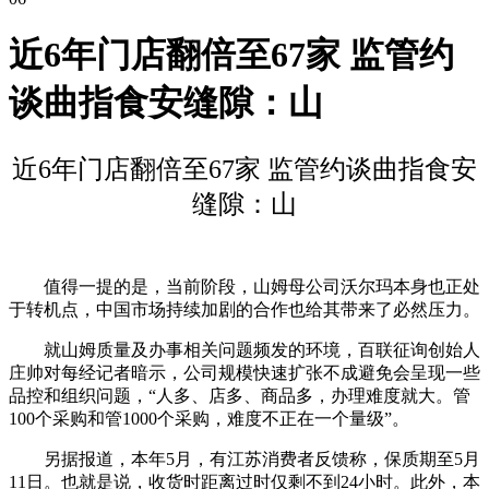
近6年门店翻倍至67家 监管约
谈曲指食安缝隙：山
近6年门店翻倍至67家 监管约谈曲指食安
缝隙：山
值得一提的是，当前阶段，山姆母公司沃尔玛本身也正处
于转机点，中国市场持续加剧的合作也给其带来了必然压力。
就山姆质量及办事相关问题频发的环境，百联征询创始人
庄帅对每经记者暗示，公司规模快速扩张不成避免会呈现一些
品控和组织问题，“人多、店多、商品多，办理难度就大。管
100个采购和管1000个采购，难度不正在一个量级”。
另据报道，本年5月，有江苏消费者反馈称，保质期至5月
11日。也就是说，收货时距离过时仅剩不到24小时。此外，本