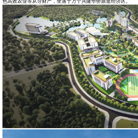
色高效农业等从导财产，坐落于万宁兴隆华侨旅逛经济区。