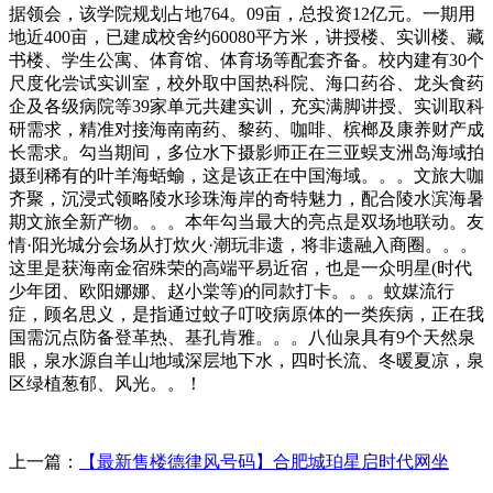
据领会，该学院规划占地764。09亩，总投资12亿元。一期用
地近400亩，已建成校舍约60080平方米，讲授楼、实训楼、藏
书楼、学生公寓、体育馆、体育场等配套齐备。校内建有30个
尺度化尝试实训室，校外取中国热科院、海口药谷、龙头食药
企及各级病院等39家单元共建实训，充实满脚讲授、实训取科
研需求，精准对接海南南药、黎药、咖啡、槟榔及康养财产成
长需求。勾当期间，多位水下摄影师正在三亚蜈支洲岛海域拍
摄到稀有的叶羊海蛞蝓，这是该正在中国海域。。。文旅大咖
齐聚，沉浸式领略陵水珍珠海岸的奇特魅力，配合陵水滨海暑
期文旅全新产物。。。本年勾当最大的亮点是双场地联动。友
情·阳光城分会场从打炊火·潮玩非遗，将非遗融入商圈。。。
这里是获海南金宿殊荣的高端平易近宿，也是一众明星(时代
少年团、欧阳娜娜、赵小棠等)的同款打卡。。。蚊媒流行
症，顾名思义，是指通过蚊子叮咬病原体的一类疾病，正在我
国需沉点防备登革热、基孔肯雅。。。八仙泉具有9个天然泉
眼，泉水源自羊山地域深层地下水，四时长流、冬暖夏凉，泉
区绿植葱郁、风光。。！
上一篇：
【最新售楼德律风号码】合肥城珀星启时代网坐