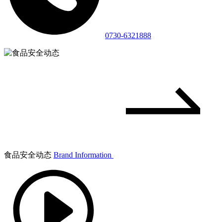
0730-6321888
食品安全动态
Brand Information