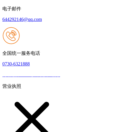
电子邮件
644292146@qq.com
全国统一服务电话
0730-6321888
网站建设：k8一触即发人生赢家
|
网站地图
本网站支持IPV6
营业执照