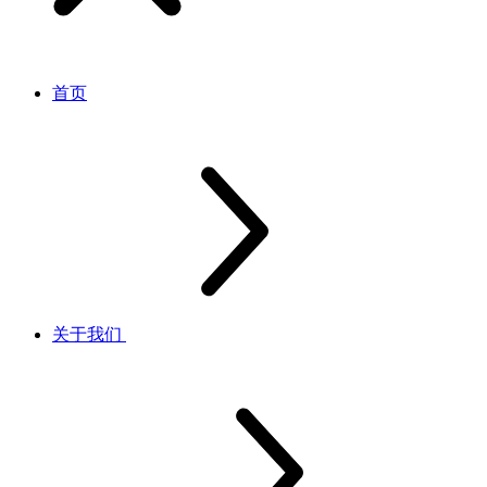
首页
关于我们