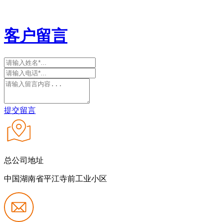
客户留言
提交留言
总公司地址
中国湖南省平江寺前工业小区