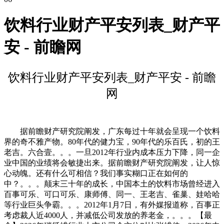
饮料行业财产平安列表_财产平
安 - 前瞻网
饮料行业财产平安列表_财产平安 - 前瞻
网
据前瞻财产研究院阐发，广东每过十年就会呈现一个饮料
界的奇不雅产物。80年代的健力宝，90年代的乐百氏，初的王
老吉。六合壹。。。一旦2012年行业内成本压力下降，同一企
业中国的业绩将会敏捷出来。据前瞻财产研究院阐发，让人惊
心动魄。还有什么可相信？我们事实糊口正在如何的
中？。。。颠末三十年的成长，中国本土的饮料市场曾经进入
百事可乐、可口可乐、康师傅、同一、王老吉、雀巢、娃哈哈
等行业巨头争霸。。。2012年1月7日，有外媒报道称，百事正
考虑裁人近4000人，并减低公司发放的养老金，。。。【最