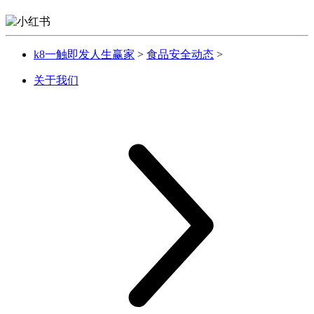
k8一触即发人生赢家
>
食品安全动态
>
关于我们