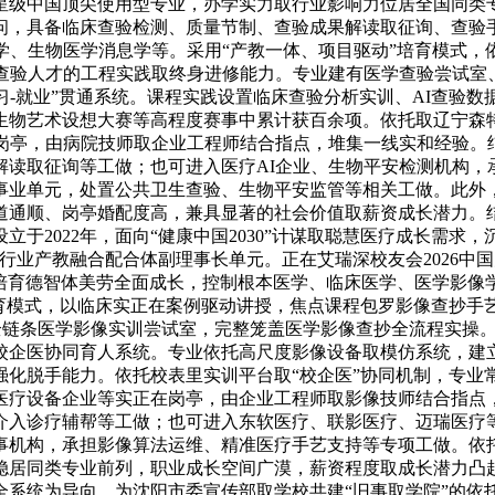
五星级中国顶尖使用型专业，办学实力取行业影响力位居全国同
问，具备临床查验检测、质量节制、查验成果解读取征询、查验
学、生物医学消息学等。采用“产教一体、项目驱动”培育模式
学查验人才的工程实践取终身进修能力。专业建有医学查验尝试室
练习-就业”贯通系统。课程实践设置临床查验分析实训、AI查验
生物艺术设想大赛等高程度赛事中累计获百余项。依托取辽宁森
在岗亭，由病院技师取企业工程师结合指点，堆集一线实和经验。
解读取征询等工做；也可进入医疗AI企业、生物平安检测机构，
事业单元，处置公共卫生查验、生物平安监管等相关工做。此外
道通顺、岗亭婚配度高，兼具显著的社会价值取薪资成长潜力。
2022年，面向“健康中国2030”计谋取聪慧医疗成长需求，
行业产教融合配合体副理事长单元。正在艾瑞深校友会2026中
业培育德智体美劳全面成长，控制根本医学、临床医学、医学影
培育模式，以临床实正在案例驱动讲授，焦点课程包罗影像查抄手
等全链条医学影像实训尝试室，完整笼盖医学影像查抄全流程实操
企医协同育人系统。专业依托高尺度影像设备取模仿系统，建立“
强化脱手能力。依托校表里实训平台取“校企医”协同机制，专业
医疗设备企业等实正在岗亭，由企业工程师取影像技师结合指点
介入诊疗辅帮等工做；也可进入东软医疗、联影医疗、迈瑞医疗
事机构，承担影像算法运维、精准医疗手艺支持等专项工做。依
稳居同类专业前列，职业成长空间广漠，薪资程度取成长潜力凸
全系统为导向，为沈阳市委宣传部取学校共建“旧事取学院”的依