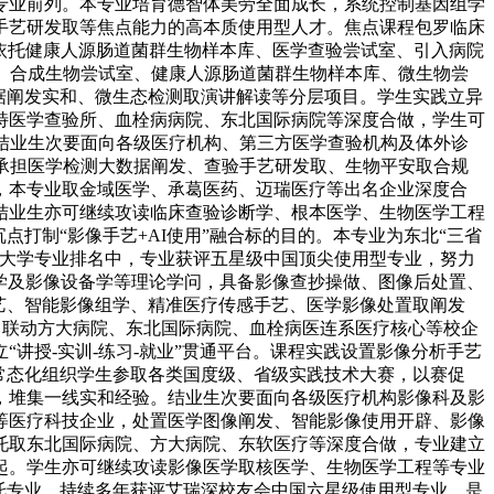
类专业前列。本专业培育德智体美劳全面成长，系统控制基因组学
手艺研发取等焦点能力的高本质使用型人才。焦点课程包罗临床
，依托健康人源肠道菌群生物样本库、医学查验尝试室、引入病院
、合成生物尝试室、健康人源肠道菌群生物样本库、微生物尝
数据阐发实和、微生态检测取演讲解读等分层项目。学生实践立异
特医学查验所、血栓病病院、东北国际病院等深度合做，学生可
结业生次要面向各级医疗机构、第三方医学查验机构及体外诊
承担医学检测大数据阐发、查验手艺研发取、生物平安取合规
，本专业取金域医学、承葛医药、迈瑞医疗等出名企业深度合
结业生亦可继续攻读临床查验诊断学、根本医学、生物医学工程
沉点打制“影像手艺+AI使用”融合标的目的。本专业为东北“三省
国大学专业排名中，专业获评五星级中国顶尖使用型专业，努力
像学及影像设备学等理论学问，具备影像查抄操做、图像后处置、
艺、智能影像组学、精准医疗传感手艺、医学影像处置取阐发
。联动方大病院、东北国际病院、血栓病医连系医疗核心等校企
讲授-实训-练习-就业”贯通平台。课程实践设置影像分析手艺
常态化组织学生参取各类国度级、省级实践技术大赛，以赛促
，堆集一线实和经验。结业生次要面向各级医疗机构影像科及影
等医疗科技企业，处置医学图像阐发、智能影像使用开辟、影像
托取东北国际病院、方大病院、东软医疗等深度合做，专业建立
起。学生亦可继续攻读影像医学取核医学、生物医学工程等专业
托专业，持续多年获评艾瑞深校友会中国六星级使用型专业，是