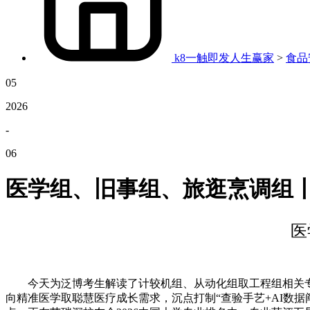
k8一触即发人生赢家
>
食品
05
2026
-
06
医学组、旧事组、旅逛烹调组
医
今天为泛博考生解读了计较机组、从动化组取工程组相关专业。今
向精准医学取聪慧医疗成长需求，沉点打制“查验手艺+AI数