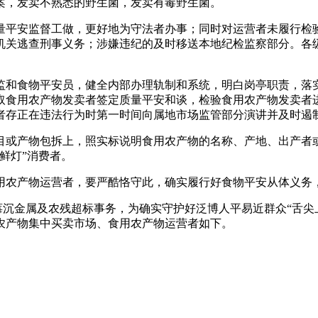
案，发卖不熟悉的野生菌，发卖有毒野生菌。
平安监督工做，更好地为守法者办事；同时对运营者未履行检验
关逃查刑事义务；涉嫌违纪的及时移送本地纪检监察部分。各级市
食物平安员，健全内部办理轨制和系统，明白岗亭职责，落实
取食用农产物发卖者签定质量平安和谈，检验食用农产物发卖者
者存正在违法行为时第一时间向属地市场监管部分演讲并及时遏
或产物包拆上，照实标说明食用农产物的名称、产地、出产者或
鲜灯”消费者。
产物运营者，要严酷恪守此，确实履行好食物平安从体义务，
莓沉金属及农残超标事务，为确实守护好泛博人平易近群众“舌尖
农产物集中买卖市场、食用农产物运营者如下。