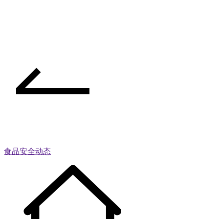
食品安全动态