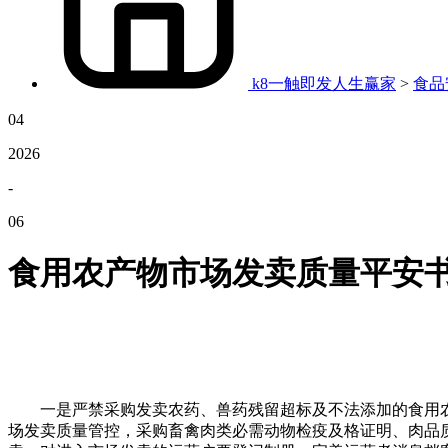
k8一触即发人生赢家
>
食品
04
2026
-
06
食用农产物市场发卖质量平安
一是严禁采购发卖农药、兽药残留超标及不法添加的食用农
场发卖质量管控，采购畜禽肉类必需动物检疫及格证明、肉品