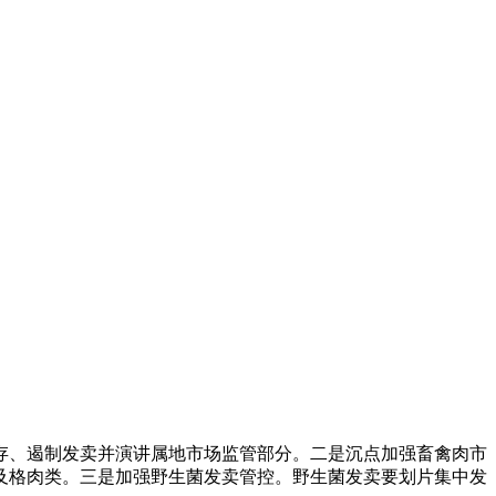
、遏制发卖并演讲属地市场监管部分。二是沉点加强畜禽肉市
及格肉类。三是加强野生菌发卖管控。野生菌发卖要划片集中发