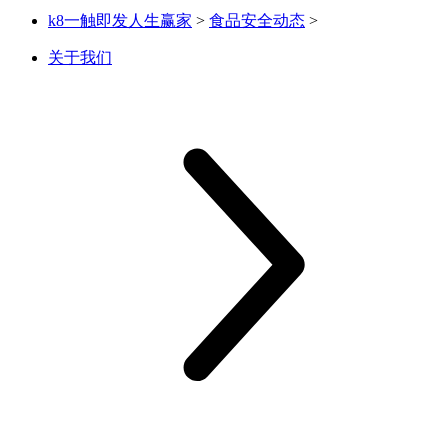
k8一触即发人生赢家
>
食品安全动态
>
关于我们