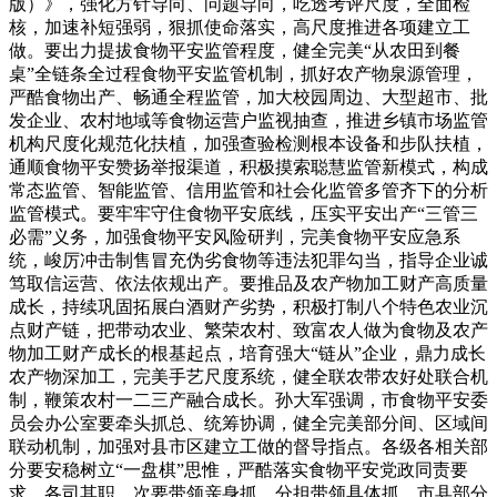
版）》，强化方针导向、问题导向，吃透考评尺度，全面检
核，加速补短强弱，狠抓使命落实，高尺度推进各项建立工
做。要出力提拔食物平安监管程度，健全完美“从农田到餐
桌”全链条全过程食物平安监管机制，抓好农产物泉源管理，
严酷食物出产、畅通全程监管，加大校园周边、大型超市、批
发企业、农村地域等食物运营户监视抽查，推进乡镇市场监管
机构尺度化规范化扶植，加强查验检测根本设备和步队扶植，
通顺食物平安赞扬举报渠道，积极摸索聪慧监管新模式，构成
常态监管、智能监管、信用监管和社会化监管多管齐下的分析
监管模式。要牢牢守住食物平安底线，压实平安出产“三管三
必需”义务，加强食物平安风险研判，完美食物平安应急系
统，峻厉冲击制售冒充伪劣食物等违法犯罪勾当，指导企业诚
笃取信运营、依法依规出产。要推品及农产物加工财产高质量
成长，持续巩固拓展白酒财产劣势，积极打制八个特色农业沉
点财产链，把带动农业、繁荣农村、致富农人做为食物及农产
物加工财产成长的根基起点，培育强大“链从”企业，鼎力成长
农产物深加工，完美手艺尺度系统，健全联农带农好处联合机
制，鞭策农村一二三产融合成长。孙大军强调，市食物平安委
员会办公室要牵头抓总、统筹协调，健全完美部分间、区域间
联动机制，加强对县市区建立工做的督导指点。各级各相关部
分要安稳树立“一盘棋”思惟，严酷落实食物平安党政同责要
求，各司其职，次要带领亲身抓、分担带领具体抓、市县部分