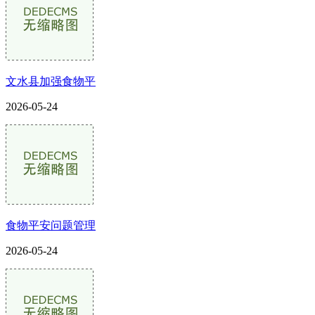
文水县加强食物平
2026-05-24
食物平安问题管理
2026-05-24