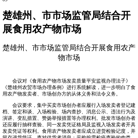
楚雄州、市市场监管局结合开
展食用农产物市场
楚雄州、市市场监管局结合开展食用农产
物市场
会议对《食用农产物市场发卖质量平安监视办理法子》
《楚雄州农贸市场办理条例》进行系统解读，进一步明白了食
用农产物发卖者、市场创办方的从体义务和法令义务。
会议要求，集中买卖市场创办者应履行入场发卖者登记建
档、签定和谈、入场检验、场内查抄、消息公示、违法行为及
演讲、变乱措置、赞扬举报措置等办理权利。批发市场创办者
还应履行抽样查验、同一发卖凭证格局及监视入场发卖者开具
发卖凭证等权利。食用农产物发卖者应成立进货检验记度，并
留存进货凭证，查对供货者消息；采购按需检疫查验的肉类，