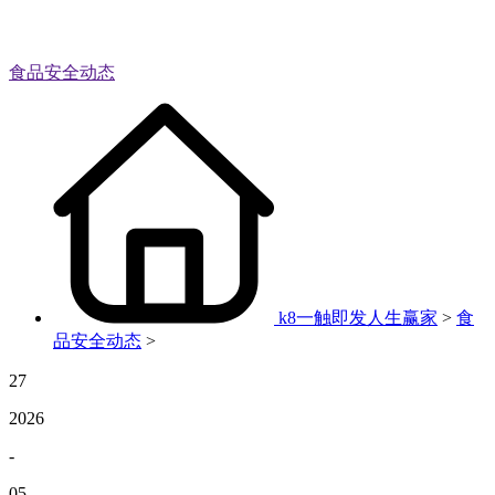
食品安全动态
k8一触即发人生赢家
>
食
品安全动态
>
27
2026
-
05