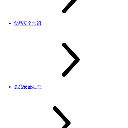
食品安全常识
食品安全动态