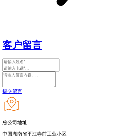
客户留言
提交留言
总公司地址
中国湖南省平江寺前工业小区