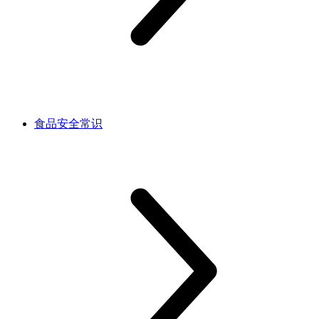
食品安全常识