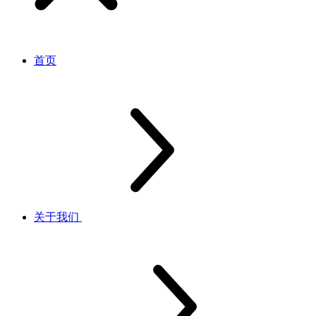
首页
关于我们