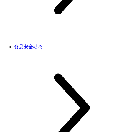
食品安全动态