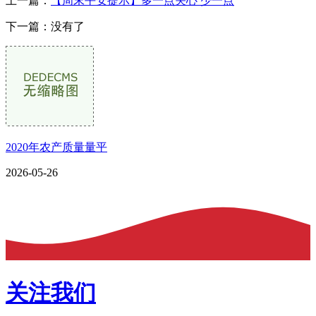
上一篇：
【周末平安提示】多一点关心 少一点
下一篇：没有了
2020年农产质量量平
2026-05-26
关注我们