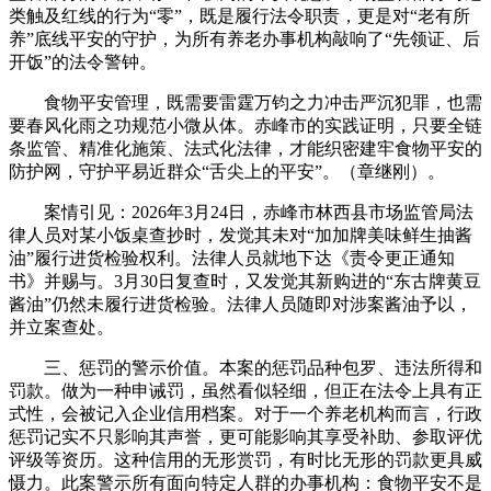
类触及红线的行为“零”，既是履行法令职责，更是对“老有所
养”底线平安的守护，为所有养老办事机构敲响了“先领证、后
开饭”的法令警钟。
食物平安管理，既需要雷霆万钧之力冲击严沉犯罪，也需
要春风化雨之功规范小微从体。赤峰市的实践证明，只要全链
条监管、精准化施策、法式化法律，才能织密建牢食物平安的
防护网，守护平易近群众“舌尖上的平安”。（章继刚）。
案情引见：2026年3月24日，赤峰市林西县市场监管局法
律人员对某小饭桌查抄时，发觉其未对“加加牌美味鲜生抽酱
油”履行进货检验权利。法律人员就地下达《责令更正通知
书》并赐与。3月30日复查时，又发觉其新购进的“东古牌黄豆
酱油”仍然未履行进货检验。法律人员随即对涉案酱油予以，
并立案查处。
三、惩罚的警示价值。本案的惩罚品种包罗、违法所得和
罚款。做为一种申诫罚，虽然看似轻细，但正在法令上具有正
式性，会被记入企业信用档案。对于一个养老机构而言，行政
惩罚记实不只影响其声誉，更可能影响其享受补助、参取评优
评级等资历。这种信用的无形赏罚，有时比无形的罚款更具威
慑力。此案警示所有面向特定人群的办事机构：食物平安不是