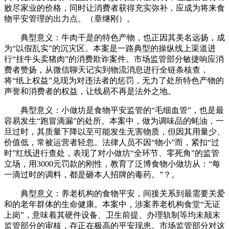
败尽家业的价格，同时让消费者获得充实弥补，应成为将来食
物平安管理的出力点。（章继刚）。
典型意义：牛肉干是的特色产物，也正因其美名远扬，成
为“以假乱实”的沉灾区。本案是一路典型的操纵线上渠道进
行“挂牛头卖猪肉”的消费欺诈案件。市场监管部分敏捷响应消
费者赞扬，从微信聊天记实到物流消息进行全链条核查，
将“纸上权益”兑现为对违法者的惩罚，无力了处所特色产物的
声誉和消费者的权益，让线易不再是法外之地。
典型意义：小做坊是食物平安监管的“毛细血管”，也是最
容易发生“跑冒滴漏”的处所。本案中，做为调味品的蚝油，一
旦过时，其质量下降以至可能发生无害物质，但因其用量少、
价值低，常被运营者轻忽。法律人员不因“物小”而，紧扣“过
时”红线进行查处，表现了对小做坊“全环节、零死角”的监管
立场，用3000元罚款的刚性，教育了泛博食物小做坊从：“每
一滴过时的调料，都是砸本人招牌的毒药。”？。
典型意义：养老机构的食物平安，间接关系到最需要关爱
和的老年群体的生命健康。本案中，涉案养老机构食堂“无证
上岗”，意味着其硬件设备、卫生前提、办理轨制等均未颠末
监管部分的审核，存正在极高的平安现患。市场监管部分对这