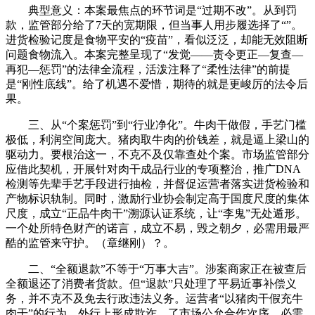
典型意义：本案最焦点的环节词是“过期不改”。从到罚
款，监管部分给了7天的宽期限，但当事人用步履选择了“”。
进货检验记度是食物平安的“疫苗”，看似泛泛，却能无效阻断
问题食物流入。本案完整呈现了“发觉——责令更正—复查—
再犯—惩罚”的法律全流程，活泼注释了“柔性法律”的前提
是“刚性底线”。给了机遇不爱惜，期待的就是更峻厉的法令后
果。
三、从“个案惩罚”到“行业净化”。牛肉干做假，手艺门槛
极低，利润空间庞大。猪肉取牛肉的价钱差，就是逼上梁山的
驱动力。要根治这一，不克不及仅靠查处个案。市场监管部分
应借此契机，开展针对肉干成品行业的专项整治，推广DNA
检测等先辈手艺手段进行抽检，并督促运营者落实进货检验和
产物标识轨制。同时，激励行业协会制定高于国度尺度的集体
尺度，成立“正品牛肉干”溯源认证系统，让“李鬼”无处遁形。
一个处所特色财产的诺言，成立不易，毁之朝夕，必需用最严
酷的监管来守护。（章继刚）？。
二、“全额退款”不等于“万事大吉”。涉案商家正在被查后
全额退还了消费者货款。但“退款”只处理了平易近事补偿义
务，并不克不及免去行政违法义务。运营者“以猪肉干假充牛
肉干”的行为，外行上形成欺诈，了市场公允合作次序，必需