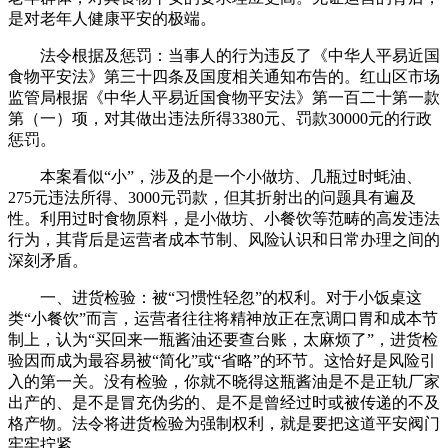
是对老年人健康平安的极端。
法令根据及惩罚：当事人的行为违反了《中华人平易近国
食物平安法》第三十四条及国度相关通知布告的。红山区市场
监管局根据《中华人平易近国食物平安法》第一百二十第一款
第（一）项，对其做出违法所得3380元、罚款30000元的行政
惩罚。
本案看似“小”，涉及的是一个小做坊、几瓶过时蚝油、
275元违法所得、3000元罚款，但其折射出的问题具有遍及
性。利用过时食物原料，是小做坊、小餐饮等范畴的高发违法
行为，其背后是运营者成本节制、风险认识和日常办理之间的
深刻矛盾。
一、进货检验：被“习惯性轻忽”的权利。对于小饭桌这
类“小餐饮”而言，运营者往往将精神放正在烹调口胃和成本节
制上，认为“买回来一瓶酱油还要查台账，太麻烦了”，进货检
验因而成为最容易被“简化”或“省略”的环节。这恰好是风险引
入的第一关。没有检验，你就不晓得这瓶酱油是不是正轨厂家
出产的、是不是冒充伪劣的、是不是曾经过时或被传递的不及
格产物。法令将进货检验为强制权利，就是要把这道平安阀门
牢牢拧紧。