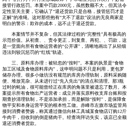
接管行政惩罚。本案中罚款2000元，虽然数额不大，但其法令
定性至关主要，它确认了“退还货款只是合格，接管惩罚才是
正解”的准绳。这对那些抱有“大不了退款”设法的无良商家是
明白的警示：欺诈的成本，远不止于退还货款。
本案情节并不复杂，但其法律过程的“完整性”具有极高的
示范价值。从初查、、责令更正，到复查、再犯、、罚款，这
是一堂面向所有食物运营者的“公开课”，清晰地画出了从轻细
违法到较沉惩罚的“红线”轨迹。
三、原料库办理：被轻忽的“按时”。本案的执景是“食物
加工区域及食物原料库内”，这申明问题不只是利用，更包罗
储存办理。很多小做坊没有规范的库房办理轨制，原料采购随
便、堆放芜杂、从未进行过“先入先出”的清点和清理。那3瓶
过时的蚝油，很可能曾经正在库房的角落里被遗忘了数月。本
案提示所有食物出产运营者：成立并落实原料收支库台账和按
期查抄清理轨制，不是添加承担，而是解除“按时”，是保障食
物平安和本身运营平安的根本性工做。赤峰市左旗市场监管局
接到消费者赞扬，称其通过微信向林工具城某食物店订购12斤
牛肉干，但收到的倒是猪肉干。经查询拜访失实，该店已全额
退还消费者货款。