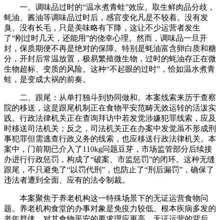
一、调味品过时的“温水煮青蛙”效应。取生鲜肉品分歧，
蚝油、酱油等调味品过时后，感官变化凡是不较着。没有发
臭、没有长毛，只是美味略有下降，这让不少运营者发生
了“刚过时几天，还能用”的侥幸心理。然而，调味品一旦开
封，保质期便不再是绝对的保障。特别是蚝油富含卵白质和糖
分，开封后常温放置，极易繁殖微生物，过时的蚝油存正在微
生物超标、变质的风险。这种“不起眼的过时”，恰如温水煮青
蛙，是变成大祸的前奏。
二、跟尾：从单打独斗到协同做和。本案线索来历于查察
院的移送，这是跟尾机制正在食物平安范畴无效运转的活泼实
践。行政法律机关正在查询拜访中若发觉涉嫌犯罪线索，应及
时移送司法机关；反之，司法机关正在办案中发觉虽不形成刑
事犯罪但需逃查行政义务的线索，也应移送行政法律机关。本
案中，门前期已介入了110kg问题豆芽，市场监管部分后续接
办进行行政惩罚，构成了“破案、市监惩罚”的闭环。这种无缝
跟尾，不只避免了“以罚代刑”，也防止了“刑后漏罚”，确保了
违法者遭到全面、应有的法令制裁。
本案聚焦于养老机构这一特殊场景下的无证运营食物问
题。养老机构食堂的办事对象是免疫力较低、根本疾病多发的
老年群体，对其食物平安的要求理应更高。无证运营的背后，