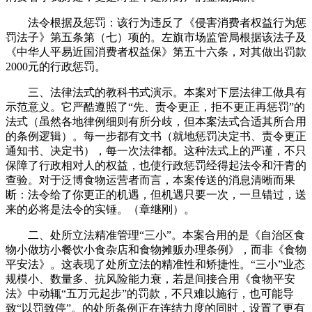
法令根据及惩罚：该行为违反了《侵害消费者权益行为惩
罚法子》第五条第（七）项的。左旗市场监管局根据该法子及
《中华人平易近国消费者权益保》第五十六条，对其做出罚款
2000元的行政惩罚。
三、法律法式的教科书式演示。本案对下层法律工做具有
示范意义。它严酷遵照了“先、责令更正，拒不更正再惩罚”的
法式（虽然各地律例细则有所分歧，但本案法式合适其所合用
的条例逻辑）。每一步都有文书（就地惩罚决定书、责令更正
通知书、决定书），每一次法律都。这种法式上的严谨，不只
保障了行政相对人的权益，也使行政惩罚经得起法令和汗青的
查验。对于泛博食物运营者而言，本案传送的消息清晰而果
断：法令给了你更正的机遇，但机遇只要一次，一旦错过，送
来的必将是法令的实锤。（章继刚）。
二、处所立法精准管理“三小”。本案合用的是《自治区食
物小做坊小餐饮小食杂店和食物摊贩办理条例》，而非《食物
平安法》。这表现了处所立法的精准性和矫捷性。“三小”业态
规模小、数量多、抗风险能力衰，若是间接合用《食物平安
法》中动辄“五万元起步”的罚款，不只难以施行，也可能导
致“以罚致停”。的处所条例正在连结力度的同时，设置了更有