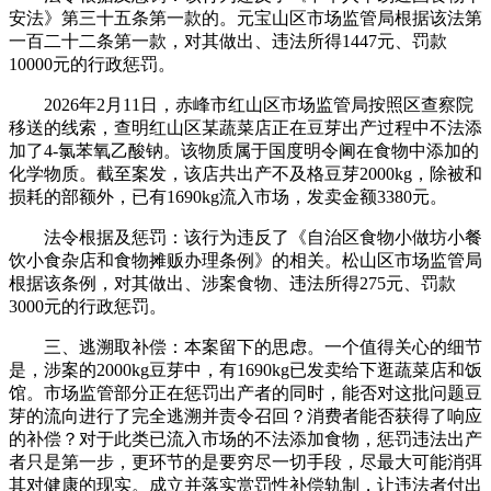
安法》第三十五条第一款的。元宝山区市场监管局根据该法第
一百二十二条第一款，对其做出、违法所得1447元、罚款
10000元的行政惩罚。
2026年2月11日，赤峰市红山区市场监管局按照区查察院
移送的线索，查明红山区某蔬菜店正在豆芽出产过程中不法添
加了4-氯苯氧乙酸钠。该物质属于国度明令阃在食物中添加的
化学物质。截至案发，该店共出产不及格豆芽2000kg，除被和
损耗的部额外，已有1690kg流入市场，发卖金额3380元。
法令根据及惩罚：该行为违反了《自治区食物小做坊小餐
饮小食杂店和食物摊贩办理条例》的相关。松山区市场监管局
根据该条例，对其做出、涉案食物、违法所得275元、罚款
3000元的行政惩罚。
三、逃溯取补偿：本案留下的思虑。一个值得关心的细节
是，涉案的2000kg豆芽中，有1690kg已发卖给下逛蔬菜店和饭
馆。市场监管部分正在惩罚出产者的同时，能否对这批问题豆
芽的流向进行了完全逃溯并责令召回？消费者能否获得了响应
的补偿？对于此类已流入市场的不法添加食物，惩罚违法出产
者只是第一步，更环节的是要穷尽一切手段，尽最大可能消弭
其对健康的现实。成立并落实赏罚性补偿轨制，让违法者付出