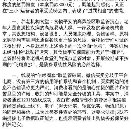
梯度的惩罚幅度（本案罚款3000元），既能起到感化，又正
在“三小”运营者的承受范畴之内，表现了“过罚相当”的准绳。
一、养老机构食堂：食物平安的高风险区取监管沉点。老
年人是食源性疾病的高危易动人群。一家及格的养老机构食
堂，其设想结构、设备设备、人员健康办理、食物留样、原料
采购等均需满脚比通俗餐饮更严酷的尺度。食物运营许可证的
取得过程，本身就是对上述前提的一次全面“体检”。涉案机构
未经“体检”就私行运营，其食物平安保障能力无异于“裸奔”。
监管部分将养老机构食堂列为沉点监管对象，开展按期或不按
期的“飞翔查抄”，是防备系统性风险的必然选择。
一、线易的“信赖圈套”取监管破局。微信买卖分歧于平台
电商，没有第三方的信用评价系统和资金机制，买卖两边的消
息不合错误称更为严沉。消费者看到的是细心拍摄的图片和信
誓旦旦的许诺，收到的却可能是完全分歧的工具。本案中，消
费者通过12315热线成功，表白市场监管部分的赞扬举报渠道
曾经贯通线上线下。电子（聊天记实、转账记实、物流消息）
的固定和采信，成为此类案件查处的环节。这要求法律步队不
竭提拔电子数据取证能力，也提示消费者线上购物务必保留好
相关记实。