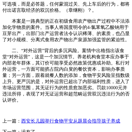
可选项，而是必答题，任何蒙混过关、先上车后的行为，都将
付出诺言取经济的双沉价格。（章继刚）？。
本案是一路典型的正在初级食用农产物出产过程中不法添
加化学物质的案件。当事人将国度明令的4-氯苯氧乙酸钠用于
豆芽出产，出部门出产运营者法令认识稀薄、的素质，也凸显
了对小规模、分离式食用农产物出产泉源加强监管的紧迫性。
二、“对外运营”背后的多沉风险。案情中出格指出该食
堂“对外运营”，这是一个加沉情节。养老机构食堂本应办事于
内部老年群体，其订价可能享受必然政策优惠或补助。私行对
外运营，一方面可能挤占院内白叟的餐饮资本，影响办事质
量；另一方面，跟着就餐人数的添加，食物平安风险呈指数级
上升。更严沉的是，对外运营已超出了内部福利性质，进入了
市场运营范围，其无证行为的性质愈加恶劣。罚款10000元并
违法所得，表现了对无证运营和超范畴运营双沉违法行为的否
认评价。
上一篇：
西安长儿园举行食物平安从题晨会指导孩子养成
下一篇：没有了