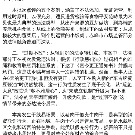
本批次点评的五个案例，涵盖了不法添加、无证运营、利
用过时原料、以假充分、违反进货检验等食物平安范畴最为常
见也最为典型的违法类型。从出产泉源的豆芽做坊，到终端的
养老机构食堂；从线上的微商买卖，到线下的农村集市；从规
模较大的蔬菜店，到个别运营的小饭桌，赤峰市市场监管部分
的法律触角普遍而深切。
二、“过期不改”：从轻到沉的法令转机点。本案中，法律
部分正在初次发觉违法时，根据《行政惩罚法》过罚相当的准
绳和教育取惩罚相连系的，下达了《责令更正通知书》并赐与
惩罚。这是法令赐与当事人一次纠错的机遇。然而，当事人正
在6天的更正期内非但没有更正，以至正在购入新的“东古牌黄
豆酱油”时仍然故我。这一行为性质发生了底子变化：从“疏忽
大意”改变为“客不雅居心”，从“未成立轨制”升级为“拒不更
正”。法令的天平因而倾斜，升级为罚款，是“过期不改”这一
情节带来的必然法令后果。
本案发生于线易场景，以猪肉干假充牛肉干，是典型的消
费欺诈行为。正在地域，牛肉干不只是普互市品，更是承载地
区文化和诺言的特色手刺。此类以假充分行为，损害的不只是
消费者小我好处，更是对整个处所财产的釜底抽薪。