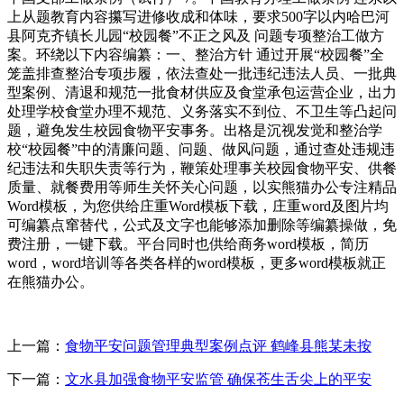
上从题教育内容攥写进修收成和体味，要求500字以内哈巴河
县阿克齐镇长儿园“校园餐”不正之风及 问题专项整治工做方
案。环绕以下内容编纂：一、整治方针 通过开展“校园餐”全
笼盖排查整治专项步履，依法查处一批违纪违法人员、一批典
型案例、清退和规范一批食材供应及食堂承包运营企业，出力
处理学校食堂办理不规范、义务落实不到位、不卫生等凸起问
题，避免发生校园食物平安事务。出格是沉视发觉和整治学
校“校园餐”中的清廉问题、问题、做风问题，通过查处违规违
纪违法和失职失责等行为，鞭策处理事关校园食物平安、供餐
质量、就餐费用等师生关怀关心问题，以实熊猫办公专注精品
Word模板，为您供给庄重Word模板下载，庄重word及图片均
可编纂点窜替代，公式及文字也能够添加删除等编纂操做，免
费注册，一键下载。平台同时也供给商务word模板，简历
word，word培训等各类各样的word模板，更多word模板就正
在熊猫办公。
上一篇：
食物平安问题管理典型案例点评 鹤峰县熊某未按
下一篇：
文水县加强食物平安监管 确保苍生舌尖上的平安