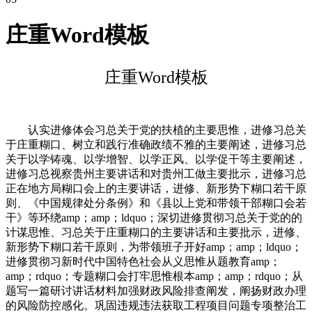
庄重Word模板
庄重Word模板
认实进修体会习总关于党的扶植的主要思惟，进修习总关
于庄重糊口、树立和践行准确政绩不雅的主要阐述，进修习总
关于以学铸魂、以学增智、以学正风、以学促干等主要阐述，
进修习总视察贵州主要讲话和对贵州工做主要批示，进修习总
正在地方局糊口会上的主要讲话，进修、新形势下糊口若干原
则、《中国规律处分条例》和《县以上党和带领干部糊口会若
干》等环绕amp；amp；ldquo；深切进修贯彻习总关于党的的
计谋思惟、习总关于庄重糊口的主要讲话和主要批示，进修、
新形势下糊口若干原则，为带领班子开好amp；amp；ldquo；
进修贯彻习新时代中国特色社会从义思惟从题教育amp；
amp；rdquo；专题糊口会打牢思惟根本amp；amp；rdquo；从
题写一篇研讨讲话材料加强财政风险排查阐发，阐扬财政办理
的风险防控感化。巩固违规违法获取工程项目问题专项整治工