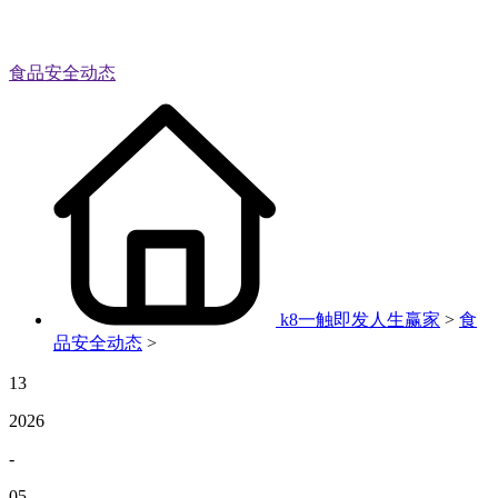
食品安全动态
k8一触即发人生赢家
>
食
品安全动态
>
13
2026
-
05