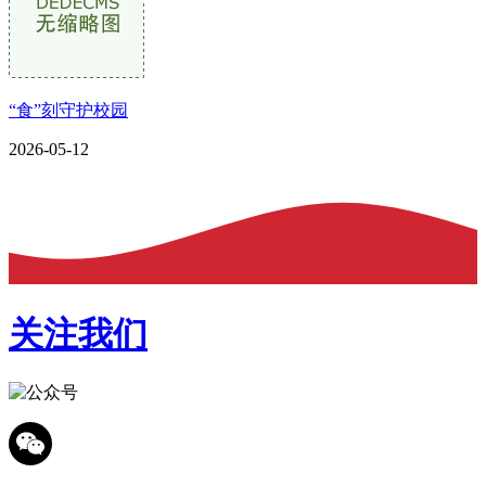
“食”刻守护校园
2026-05-12
关注我们