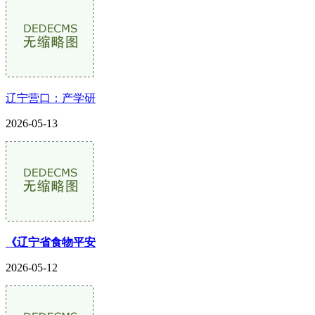
辽宁营口：产学研
2026-05-13
《辽宁省食物平安
2026-05-12