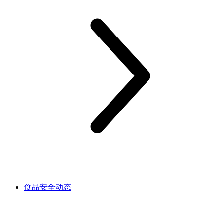
食品安全动态