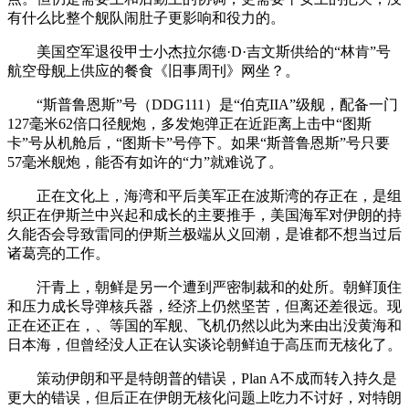
有什么比整个舰队闹肚子更影响和役力的。
美国空军退役甲士小杰拉尔德·D·吉文斯供给的“林肯”号
航空母舰上供应的餐食《旧事周刊》网坐？。
“斯普鲁恩斯”号（DDG111）是“伯克IIA”级舰，配备一门
127毫米62倍口径舰炮，多发炮弹正在近距离上击中“图斯
卡”号从机舱后，“图斯卡”号停下。如果“斯普鲁恩斯”号只要
57毫米舰炮，能否有如许的“力”就难说了。
正在文化上，海湾和平后美军正在波斯湾的存正在，是组
织正在伊斯兰中兴起和成长的主要推手，美国海军对伊朗的持
久能否会导致雷同的伊斯兰极端从义回潮，是谁都不想当过后
诸葛亮的工作。
汗青上，朝鲜是另一个遭到严密制裁和的处所。朝鲜顶住
和压力成长导弹核兵器，经济上仍然坚苦，但离还差很远。现
正在还正在，、等国的军舰、飞机仍然以此为来由出没黄海和
日本海，但曾经没人正在认实谈论朝鲜迫于高压而无核化了。
策动伊朗和平是特朗普的错误，Plan A不成而转入持久是
更大的错误，但后正在伊朗无核化问题上吃力不讨好，对特朗