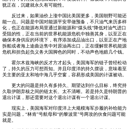
犹正在，沉建就永久有可能性。
反过来，如果油价上涨中国比美国更多，美国朝野可能还
能一点。问题是中国对能源平安早做预备，不只油气来历多样
化，也正在能源布局里通过新能源和“煤头线”降低对油气进口
受阻的性，正在当前的世界机能源危机中独善其身，以至正在
确保本身供应的环境下，有序添加成品油出口，以至正在产地
拆船或者海上途曲达售中对原油再出口，正在缓解世界机能源
危机和担负起负义务大国脚色的同时，不动声色地赔几个钱。
霍尔木兹海峡的反才方才起头，美国海军的链子曾经松动
了，持久的压力可想而知。并且印度洋的持久摆设，意味着至
关主要的亚太和地中海几乎空窗，容易形成美国的计谋被动。
更大的问题是持久有多持久、期望达到什么目标，终究持
久取伊朗弃核之间的链太长、太不清晰。若是持久是特朗普的
退出计谋，那还需要对这个退出计谋有一个退出计谋。
现实上，美国海军对印度洋上大规模海军步履的补给能力
实是问题，“林肯”号航母和“的黎波里”号两攻的伙食问题可能
就是。