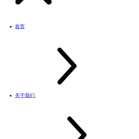
首页
关于我们