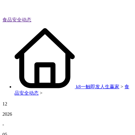
食品安全动态
k8一触即发人生赢家
>
食
品安全动态
>
12
2026
-
05