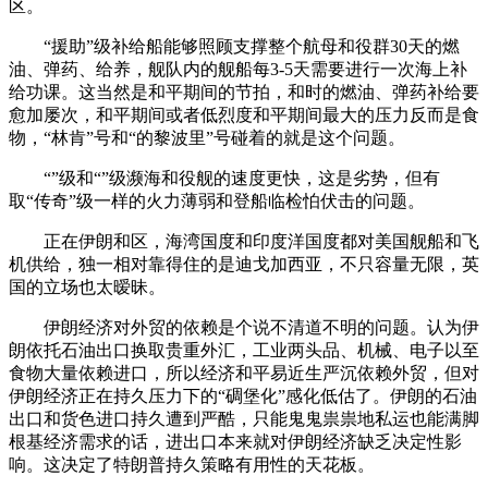
区。
“援助”级补给船能够照顾支撑整个航母和役群30天的燃
油、弹药、给养，舰队内的舰船每3-5天需要进行一次海上补
给功课。这当然是和平期间的节拍，和时的燃油、弹药补给要
愈加屡次，和平期间或者低烈度和平期间最大的压力反而是食
物，“林肯”号和“的黎波里”号碰着的就是这个问题。
“”级和“”级濒海和役舰的速度更快，这是劣势，但有
取“传奇”级一样的火力薄弱和登船临检怕伏击的问题。
正在伊朗和区，海湾国度和印度洋国度都对美国舰船和飞
机供给，独一相对靠得住的是迪戈加西亚，不只容量无限，英
国的立场也太暧昧。
伊朗经济对外贸的依赖是个说不清道不明的问题。认为伊
朗依托石油出口换取贵重外汇，工业两头品、机械、电子以至
食物大量依赖进口，所以经济和平易近生严沉依赖外贸，但对
伊朗经济正在持久压力下的“碉堡化”感化低估了。伊朗的石油
出口和货色进口持久遭到严酷，只能鬼鬼祟祟地私运也能满脚
根基经济需求的话，进出口本来就对伊朗经济缺乏决定性影
响。这决定了特朗普持久策略有用性的天花板。