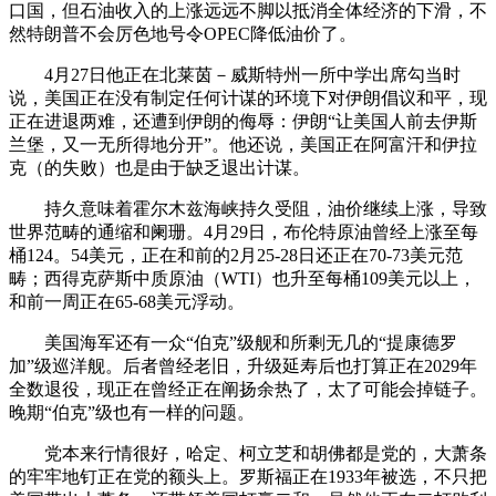
口国，但石油收入的上涨远远不脚以抵消全体经济的下滑，不
然特朗普不会厉色地号令OPEC降低油价了。
4月27日他正在北莱茵－威斯特州一所中学出席勾当时
说，美国正在没有制定任何计谋的环境下对伊朗倡议和平，现
正在进退两难，还遭到伊朗的侮辱：伊朗“让美国人前去伊斯
兰堡，又一无所得地分开”。他还说，美国正在阿富汗和伊拉
克（的失败）也是由于缺乏退出计谋。
持久意味着霍尔木兹海峡持久受阻，油价继续上涨，导致
世界范畴的通缩和阑珊。4月29日，布伦特原油曾经上涨至每
桶124。54美元，正在和前的2月25-28日还正在70-73美元范
畴；西得克萨斯中质原油（WTI）也升至每桶109美元以上，
和前一周正在65-68美元浮动。
美国海军还有一众“伯克”级舰和所剩无几的“提康德罗
加”级巡洋舰。后者曾经老旧，升级延寿后也打算正在2029年
全数退役，现正在曾经正在阐扬余热了，太了可能会掉链子。
晚期“伯克”级也有一样的问题。
党本来行情很好，哈定、柯立芝和胡佛都是党的，大萧条
的牢牢地钉正在党的额头上。罗斯福正在1933年被选，不只把