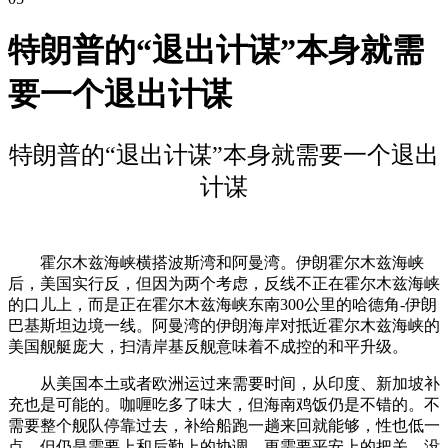
特朗普的“退出计谋”本身就需
要一个退出计谋
特朗普的“退出计谋”本身就需要一个退出
计谋
霍尔木兹海峡横搭波斯湾和阿曼湾。伊朗霍尔木兹海峡
后，美国实行反，但因为两个考虑，反线不正在霍尔木兹海峡
的口儿上，而是正在霍尔木兹海峡东南300公里的哈德角-伊朗
巴基斯坦边境一线。阿曼湾的伊朗海岸对抵近霍尔木兹海峡的
美国舰艇庞大，扫清岸基反舰意味着不成控的和平升级。
从美国本土或者欧洲运过来需要时间，从印度、新加坡补
充也是可能的。咖喱吃多了味大，但海南鸡饭仍是不错的。不
需要整个舰队停靠过去，补给船跑一趟来回就能够，性也低一
点。但仍是需要上和后勤上的协调，更需要平安上的把关，没