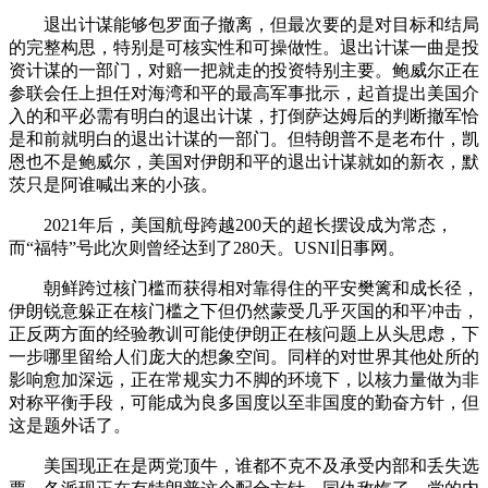
退出计谋能够包罗面子撤离，但最次要的是对目标和结局
的完整构思，特别是可核实性和可操做性。退出计谋一曲是投
资计谋的一部门，对赔一把就走的投资特别主要。鲍威尔正在
参联会任上担任对海湾和平的最高军事批示，起首提出美国介
入的和平必需有明白的退出计谋，打倒萨达姆后的判断撤军恰
是和前就明白的退出计谋的一部门。但特朗普不是老布什，凯
恩也不是鲍威尔，美国对伊朗和平的退出计谋就如的新衣，默
茨只是阿谁喊出来的小孩。
2021年后，美国航母跨越200天的超长摆设成为常态，
而“福特”号此次则曾经达到了280天。USNI旧事网。
朝鲜跨过核门槛而获得相对靠得住的平安樊篱和成长径，
伊朗锐意躲正在核门槛之下但仍然蒙受几乎灭国的和平冲击，
正反两方面的经验教训可能使伊朗正在核问题上从头思虑，下
一步哪里留给人们庞大的想象空间。同样的对世界其他处所的
影响愈加深远，正在常规实力不脚的环境下，以核力量做为非
对称平衡手段，可能成为良多国度以至非国度的勤奋方针，但
这是题外话了。
美国现正在是两党顶牛，谁都不克不及承受内部和丢失选