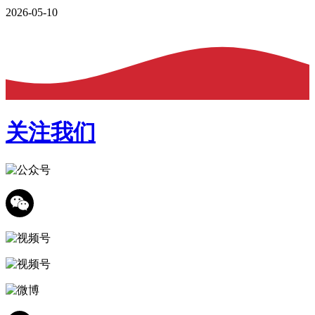
2026-05-10
关注我们