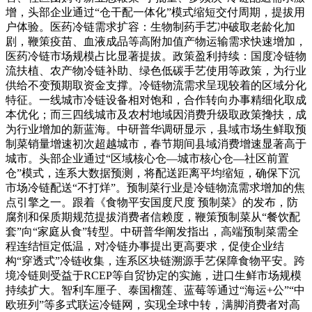
增，头部企业通过“仓干配一体化”模式缩短交付周期，提拔用
户体验。医药冷链需求扩容：生物制药手艺冲破取老龄化加
剧，鞭策疫苗、血液成品等高附加值产物运输需求快速增加，
医药冷链市场规模占比显著提拔。政策盈利持续：国度冷链物
流扶植、农产物冷链补助、绿色低碳手艺使用等政策，为行业
供给不变预期取资金支撑。冷链物流需求呈现较着的区域分化
特征。一线城市冷链设备相对饱和，合作转向办事精细化取成
本优化；而三四线城市及农村地域因消费升级取政策搀扶，成
为行业增加的新蓝海。中研普华调研显示，县域市场生鲜取预
制菜销量增速初次超越城市，春节期间县域消费增速显著高于
城市。头部企业通过“区域核心仓—城市核心仓—社区前置
仓”模式，连系大数据预测，将配送距离平均缩短，确保下沉
市场冷链配送“不打烊”。预制菜行业是冷链物流需求增加的焦
点引擎之一。跟着《食物平安国度尺度 预制菜》的发布，防
腐剂和保质期规范提拔消费者信赖度，鞭策预制菜从“餐饮配
套”向“家庭从食”转型。中研普华阐发指出，高端预制菜需全
程连结恒定低温，对冷链办事提出更高要求，促使企业结
构“穿透式”冷链收集，连系区块链溯源手艺保障食物平安。跨
境冷链则受益于RCEP等自贸协定的实施，进口生鲜市场规模
持续扩大。智利车厘子、泰国榴莲、蓝莓等通过“海运+公”“中
欧班列”等多式联运冷链网，实现全球中转，满脚消费者对高