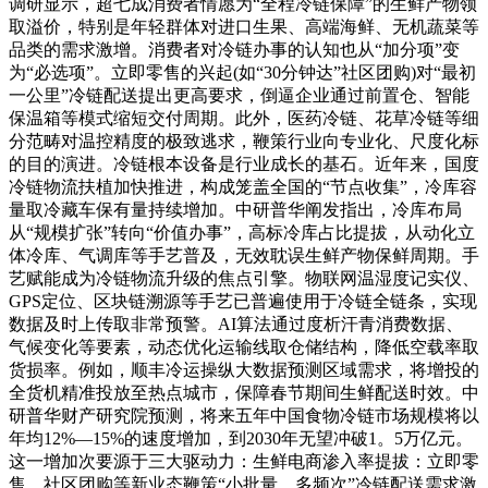
调研显示，超七成消费者情愿为“全程冷链保障”的生鲜产物领
取溢价，特别是年轻群体对进口生果、高端海鲜、无机蔬菜等
品类的需求激增。消费者对冷链办事的认知也从“加分项”变
为“必选项”。立即零售的兴起(如“30分钟达”社区团购)对“最初
一公里”冷链配送提出更高要求，倒逼企业通过前置仓、智能
保温箱等模式缩短交付周期。此外，医药冷链、花草冷链等细
分范畴对温控精度的极致逃求，鞭策行业向专业化、尺度化标
的目的演进。冷链根本设备是行业成长的基石。近年来，国度
冷链物流扶植加快推进，构成笼盖全国的“节点收集”，冷库容
量取冷藏车保有量持续增加。中研普华阐发指出，冷库布局
从“规模扩张”转向“价值办事”，高标冷库占比提拔，从动化立
体冷库、气调库等手艺普及，无效耽误生鲜产物保鲜周期。手
艺赋能成为冷链物流升级的焦点引擎。物联网温湿度记实仪、
GPS定位、区块链溯源等手艺已普遍使用于冷链全链条，实现
数据及时上传取非常预警。AI算法通过度析汗青消费数据、
气候变化等要素，动态优化运输线取仓储结构，降低空载率取
货损率。例如，顺丰冷运操纵大数据预测区域需求，将增投的
全货机精准投放至热点城市，保障春节期间生鲜配送时效。中
研普华财产研究院预测，将来五年中国食物冷链市场规模将以
年均12%—15%的速度增加，到2030年无望冲破1。5万亿元。
这一增加次要源于三大驱动力：生鲜电商渗入率提拔：立即零
售、社区团购等新业态鞭策“小批量、多频次”冷链配送需求激