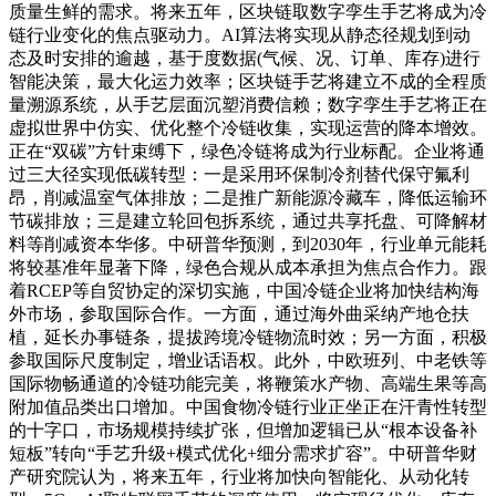
质量生鲜的需求。将来五年，区块链取数字孪生手艺将成为冷
链行业变化的焦点驱动力。AI算法将实现从静态径规划到动
态及时安排的逾越，基于度数据(气候、况、订单、库存)进行
智能决策，最大化运力效率；区块链手艺将建立不成的全程质
量溯源系统，从手艺层面沉塑消费信赖；数字孪生手艺将正在
虚拟世界中仿实、优化整个冷链收集，实现运营的降本增效。
正在“双碳”方针束缚下，绿色冷链将成为行业标配。企业将通
过三大径实现低碳转型：一是采用环保制冷剂替代保守氟利
昂，削减温室气体排放；二是推广新能源冷藏车，降低运输环
节碳排放；三是建立轮回包拆系统，通过共享托盘、可降解材
料等削减资本华侈。中研普华预测，到2030年，行业单元能耗
将较基准年显著下降，绿色合规从成本承担为焦点合作力。跟
着RCEP等自贸协定的深切实施，中国冷链企业将加快结构海
外市场，参取国际合作。一方面，通过海外曲采纳产地仓扶
植，延长办事链条，提拔跨境冷链物流时效；另一方面，积极
参取国际尺度制定，增业话语权。此外，中欧班列、中老铁等
国际物畅通道的冷链功能完美，将鞭策水产物、高端生果等高
附加值品类出口增加。中国食物冷链行业正坐正在汗青性转型
的十字口，市场规模持续扩张，但增加逻辑已从“根本设备补
短板”转向“手艺升级+模式优化+细分需求扩容”。中研普华财
产研究院认为，将来五年，行业将加快向智能化、从动化转