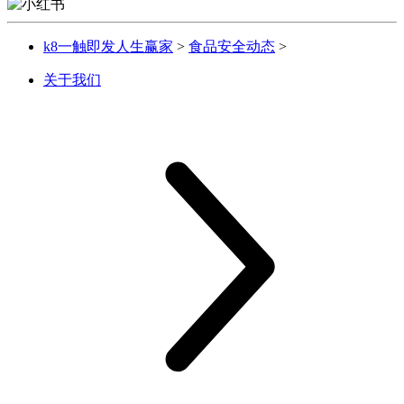
k8一触即发人生赢家
>
食品安全动态
>
关于我们