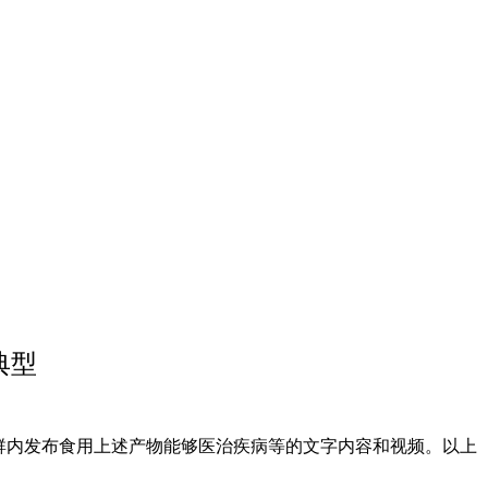
典型
群内发布食用上述产物能够医治疾病等的文字内容和视频。以上