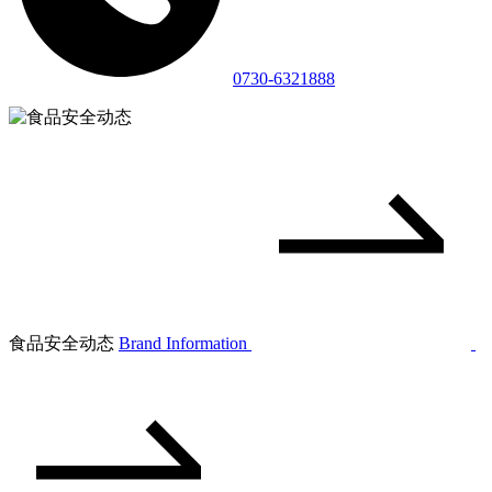
0730-6321888
食品安全动态
Brand Information