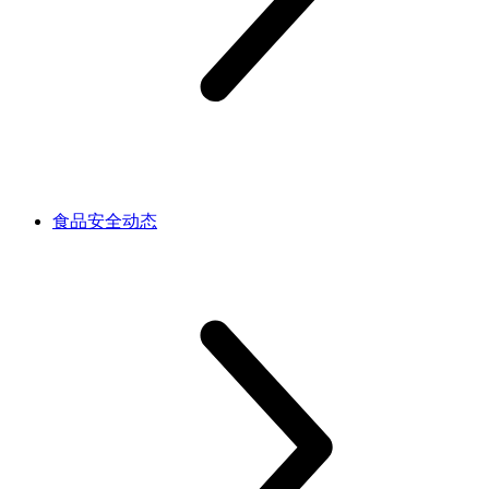
食品安全动态