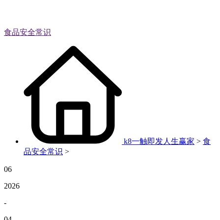
食品安全常识
k8一触即发人生赢家
>
食
品安全常识
>
06
2026
-
04