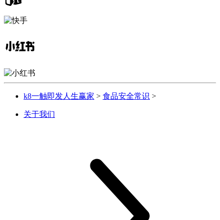
k8一触即发人生赢家
>
食品安全常识
>
关于我们