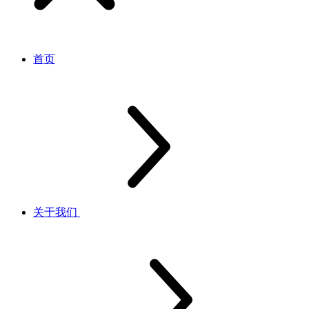
首页
关于我们