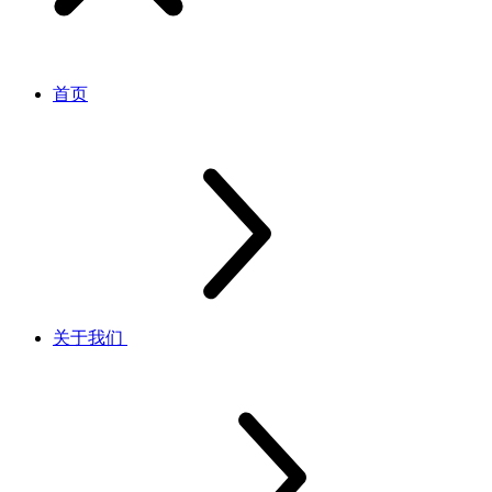
首页
关于我们