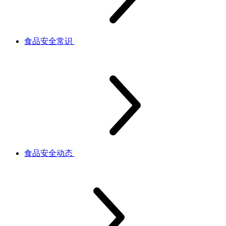
食品安全常识
食品安全动态