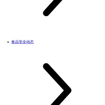
食品安全动态