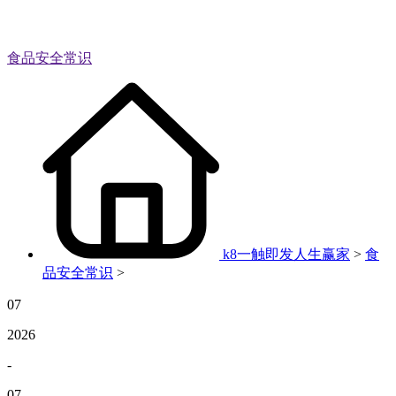
食品安全常识
k8一触即发人生赢家
>
食
品安全常识
>
07
2026
-
07