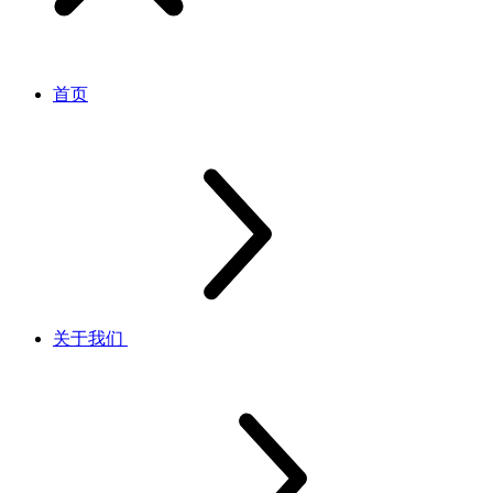
首页
关于我们