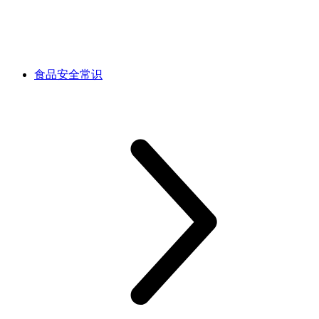
食品安全常识