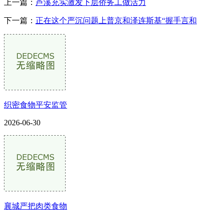
上一篇：
芦溪充实激发下层侨务工做活力
下一篇：
正在这个严沉问题上普京和泽连斯基“握手言和
织密食物平安监管
2026-06-30
襄城严把肉类食物