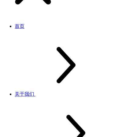
首页
关于我们