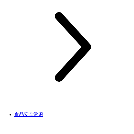
食品安全常识