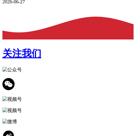
2026-06-27
关注我们