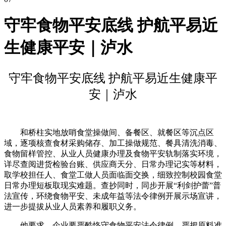
守牢食物平安底线 护航平易近
生健康平安｜泸水
守牢食物平安底线 护航平易近生健康平
安｜泸水
和桥柱实地放哨食堂操做间、备餐区、就餐区等沉点区
域，逐项核查食材采购储存、加工操做规范、餐具清洗消毒、
食物留样管控、从业人员健康办理及食物平安轨制落实环境，
详尽查阅进货检验台账、供应商天分、日常办理记实等材料，
取学校担任人、食堂工做人员面临面交换，细致控制校园食堂
日常办理短板取现实难题。查抄同时，同步开展“利剑护蕾”普
法宣传，环绕食物平安、未成年益等法令律例开展示场宣讲，
进一步提拔从业人员素养和履职义务。
他要求，企业要严酷恪守食物平安法令律例，严把原料准