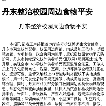
丹东整治校园周边食物平安
丹东整治校园周边食物平安
本报讯 记者王卢莎报道 为切实守护泛博师生饮食健康，
丹东市聚焦校外配餐、校园周边商铺、肉成品加工范畴，以聪
慧监管、专项抽检、政企协同为抓手，度织密校园食物平安防
护网。丹东市持续深化校外供餐单元“互联网+明厨亮灶”迭代
升级，实现全市中小学校外供餐单元聪慧监管全笼盖。工做人
员上门优化后厨点位，洗菜、烹调、分拆等操做全程及时正在
线、溯源可查。监管采纳线上AI智能放哨搭配线下实地抽查
模式，第一时间发觉后厨不规范操做，构成问题发觉、复查闭
环办理。同时，丹东市相关部分紧盯校园周边各类食物风险现
患，常态化开展靶向抽检步履。法律人员沉点抽检校园周边散
拆零食、米面油、餐饮器具，严查农残超标、违规添加食物添
加剂等问题；深切肉成品加工场、小型加工做坊，对熏烤肉、
酱卤、腊肠等品类全笼盖抽样，峻厉冲击原料来不清、掺假、