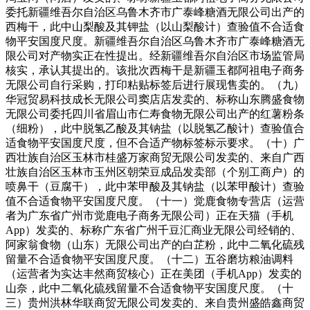
委托新疆维吾尔自治区乌鲁木齐市广泰峰糖酒无限公司出产的
西梅干，此中山梨酸及其钾盐（以山梨酸计）查验值不合适食
物平安国度尺度。新疆维吾尔自治区乌鲁木齐市广泰峰糖酒无
限公司对产物实正在性提出。经新疆维吾尔自治区市场监管局
核实，承认其提出的。该批次西梅干是新疆玉都阿祖电子商务
无限公司自行采购，打印粘贴标签后进行展现售卖的。（九）
华冠贸易科技成长无限公司窦店店发卖的、标称山东腾盛食物
无限公司委托四川省眉山市仁寿食物无限公司出产的红薯粉条
（细粉），此中脱氢乙酸及其钠盐（以脱氢乙酸计）查验值合
适食物平安国度尺度，但不合适产物标签标示要求。（十）广
西壮族自治区玉林市桂盛万家商贸无限公司发卖的、来自广西
壮族自治区玉林市玉州区朝荣豆成品发卖部（个别工商户）的
喷鼻干（豆腐干），此中苯甲酸及其钠盐（以苯甲酸计）查验
值不合适食物平安国度尺度。（十一）觉鹿食物专营店（运营
者为广东省广州市觉鹿电子商务无限公司）正在天猫（手机
App）发卖的、标称广东省广州千豆汇商业无限公司经销的、
阿家翁食物（山东）无限公司出产的白芷粉，此中二氧化硫残
留量不合适食物平安国度尺度。（十二）五谷磨坊粮油调料
（运营者为实达丰然商贸核心）正在美团（手机App）发卖的
山奈，此中二氧化硫残留量不合适食物平安国度尺度。（十
三）贵州洪林华联商贸无限公司发卖的、来自贵州盛皓鑫商贸