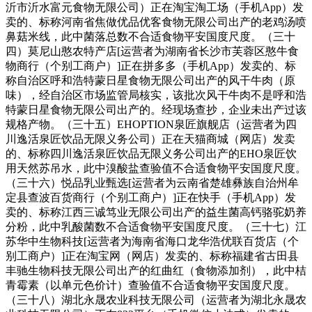
沂市沂水富元食物无限公司）正在淘宝淘工场（手机App）发
卖的、标称河南省焦做优品优客食物无限公司出产的老鸡汤喷
鼻菇米线，此中菌落总数不合适食物平安国度尺度。（三十
四）莫尼山憨农特产店[运营者为湖南省长沙市芙蓉区憨牛食
物商行（个别工商户）]正在拼多多（手机App）发卖的、标
称自治区呼和浩特蒙日星食物无限公司出产的风干牛肉（原
味），经自治区市场监管局核实，该批次风干牛肉不是呼和浩
特蒙日星食物无限公司出产的。经现场查抄，企业未出产过该
规格产物。（三十五）EHOPTION泉匠旗舰店（运营者为四
川逸活泉匠饮品无限义务公司）正在天猫商城（网店）发卖
的、标称四川逸活泉匠饮品无限义务公司出产的EHO泉匠饮
用天然苏吊水，此中溴酸盐查验值不合适食物平安国度尺度。
（三十六）悦品乳业甄选[运营者为云南省楚雄彝族自治州牟
定县查波百货商行（个别工商户）]正在快手（手机App）发
卖的、标称江西三诚笃业无限公司出产的益生菌高钙骆驼奶养
分粉，此中乳酸菌数不合适食物平安国度尺度。（三十七）江
苏华中生物科技[运营者为海南省海口龙华浩优联百货店（个
别工商户）]正在淘宝网（网店）发卖的、标称福建省古田县
丰驰生物科技无限公司出产的红曲红（食物添加剂），此中桔
青霉素（以单元色价计）查验值不合适食物平安国度尺度。
（三十八）湖北永晟农业科技无限公司（运营者为湖北永晟农