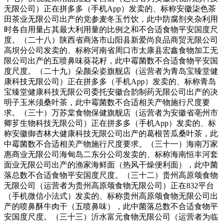
无限公司）正在拼多多（手机App）发卖的、标称安徽柒色茶
田茶业无限公司出产的党参麦冬玉竹饮，此中防腐剂夹杂利用
时各自用量占其最大利用量的比例之和不合适食物平安国度尺
度。（二十八）陕西省商洛市山阳县新爱尚良品商贸无限公司
高坝分公司发卖的、标称河南省周口市太康县宏鑫食物加工无
限公司出产的五喷鼻味葵花籽，此中霉菌数不合适食物平安国
度尺度。（二十九）朵颜朵姿旗舰店（运营者为青岛宝臻堂健
康科技无限公司）正在拼多多（手机App）发卖的、标称青岛
宝臻堂健康科技无限公司委托安徽合韵制药无限公司出产的决
明子玉米须桑叶茶，此中霉菌数不合适相关产物施行尺度要
求。（三十）万苏棠食物保健旗舰店（运营者为安徽省亳州市
卿芗生物科技无限公司）正在拼多多（手机App）发卖的、标
称安徽御杏林大健康科技无限公司出产的葛根苦瓜桑叶茶，此
中霉菌数不合适相关产物施行尺度要求。（三十一）海南万家
惠商业无限公司海甸岛二东分公司发卖的、标称海南恒丰河套
面业无限公司出产的渔家海鲜面（热风干燥便利面），此中菌
落总数不合适食物平安国度尺度。（三十二）贵州高原颂食物
无限公司（运营者为贵州高原颂食物无限公司）正在832平台
（手机微信小法式）发卖的、标称贵州高原颂食物无限公司出
产的喷鼻酥牛肉干（五喷鼻味），此中菌落总数不合适食物平
安国度尺度。（三十三）沂水富元食物无限公司（运营者为临