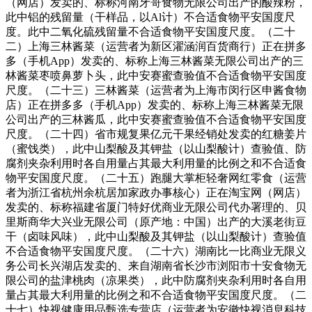
（网店）发卖的、标称河南牙哥食物无限公司出产的酸辣粉，
此中铝的残留量（干样品，以Al计）不合适食物平安国度尺
度。此中二氧化硫残留量不合适食物平安国度尺度。（二十
二）上海三林酱菜（运营者为新区濯涵润百货商行）正在拼多
多（手机App）发卖的、标称上海三林酱菜无限公司出产的三
林酱菜枣喷鼻萝卜头，此中安赛蜜查验值不合适食物平安国度
尺度。（二十三）三林酱菜（运营者为上海市闵行区申酱食物
店）正在拼多多（手机App）发卖的、标称上海三林酱菜无限
公司出产的三林酱瓜，此中安赛蜜查验值不合适食物平安国度
尺度。（二十四）省市规复果亿元干果经销处发卖的红糖姜片
（蜜饯类），此中山梨酸及其钾盐（以山梨酸计）查验值、防
腐剂夹杂利用时各自用量占其最大利用量的比例之和不合适食
物平安国度尺度。（二十五）跑腿大掌柜轻奢网红零食（运营
者为浙江省杭州余杭居加家政办事核心）正在淘宝网（网店）
发卖的、标称福建省厦门特好优商业无限公司代办署理的、贝
里斯商华大兴业无限公司（原产地：中国）出产的大溪老街豆
干（卤味风味），此中山梨酸及其钾盐（以山梨酸计）查验值
不合适食物平安国度尺度。（二十六）湖南比一比商业无限义
务公司长兴湖店发卖的、来自湖南省长沙市浏阳市十安食物无
限公司的盐津桃肉（凉果类），此中防腐剂夹杂利用时各自用
量占其最大利用量的比例之和不合适食物平安国度尺度。（二
十七）快视健康用品甄选专营店（运营者为安徽快视消息科技