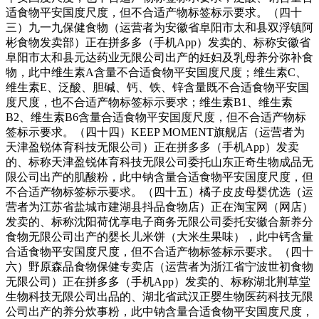
适食物平安国度尺度，但不合适产物标签标示要求。（四十
三）九一九保健食物（运营者为安徽省阜阳市太和县双浮镇阿
彬食物发卖部）正在拼多多（手机App）发卖的、标称安徽省
阜阳市太和县元达药业无限公司出产的妊妇及乳母养分弥补食
物，此中维生素A含量不合适食物平安国度尺度；维生素C、
维生素E、泛酸、胆碱、钙、铁、锌含量既不合适食物平安国
度尺度，也不合适产物标签标示要求；维生素B1、维生素
B2、维生素B6含量合适食物平安国度尺度，但不合适产物标
签标示要求。（四十四）KEEP MOMENT旗舰店（运营者为
天津盈锐体育科技无限公司）正在拼多多（手机App）发卖
的、标称天津盈锐体育科技无限公司委托山东正奇生物成品无
限公司出产的肌酸粉，此中钠含量合适食物平安国度尺度，但
不合适产物标签标示要求。（四十五）橘子皮皮母婴优选（运
营者为江苏省盐城市建湖县抖品食物店）正在淘宝网（网店）
发卖的、标称沈阳荷优享电子商务无限公司委托安徽合新养分
食物无限公司出产的婴长儿米饼（大米生果味），此中钙含量
合适食物平安国度尺度，但不合适产物标签标示要求。（四十
六）野原森品食物保健专卖店（运营者为浙江省宁波世初食物
无限公司）正在拼多多（手机App）发卖的、标称湖北荆草堂
生物科技无限公司出品的、湖北省武汉正婴生物医药科技无限
公司出产的养分炊事粉，此中钠含量合适食物平安国度尺度，