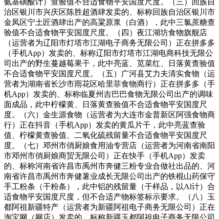
氨基磺酸计）查验值不合适食物平安国度尺度。（三）回族自
治区银川市兴庆区陈胜超酒肆发卖的、标称回族自治区银川市
金凤区宁土匠酒肆出产的高粱原浆（白酒），此中三氯蔗糖查
验值不合适食物平安国度尺度。（四）夜江湖坊食物旗舰店
（运营者为辽阳市灯塔市江湖电子商务无限公司）正在拼多多
（手机App）发卖的、标称辽阳市灯塔市江湖电商科技无限公
司出产的野生蔓越莓果干，此中亮蓝、苋菜红、日落黄查验值
不合适食物平安国度尺度。（五）广河县艾力夫清实食物（运
营者为湖南省长沙市雨花区哈里菲食物商行）正在拼多多（手
机App）发卖的、标称临夏州吉巴巴食物无限公司出产的调味
面成品，此中柠檬黄、日落黄查验值不合适食物平安国度尺
度。（六）金生源食物（运营者为大连市金普新区阿强食物商
行）正在抖音（手机App）发卖的黄瓜片干，此中亮蓝查验
值、柠檬黄查验值、二氧化硫残留量不合适食物平安国度尺
度。（七）邓州市俏厨娘食用油专营店（运营者为河南省南阳
市邓州市俏厨娘商贸无限公司）正在快手（手机App）发卖
的、标称河南省许昌市禹州市奔健三粉专业合做社出品的、河
南省许昌市禹州市奔健薯业成长无限公司出产的铁棍山药保守
手工粉条（干粉条），此中铝的残留量（干样品，以Al计）合
适食物平安国度尺度，但不合适产物标签标示要求。（八）玉
都阿祖新疆特产（运营者为新疆阿祖电子商务无限公司）正在
淘宝网（网店）发卖的、标称新疆玉都阿祖电子商务无限公司