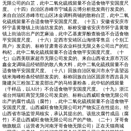
无限公司的白芷，此中二氧化硫残留量不合适食物平安国度尺
度。（十四）自治区赤峰市宁城县云博分析批发商行发卖的、
来自自治区赤峰市红山区沐金调料商铺的散称白芷，此中二氧
化硫残留量不合适食物平安国度尺度。（十五）安徽省安庆市
怀宁县黄墩镇上街油坊发卖的、标称安徽省安庆市怀宁县黄墩
镇上街油坊出产的芝麻油，此中乙基麦芽酚查验值不合适食物
平安国度尺度。（十六）定西市安靖区山海情零售店（个别工
商户）发卖的、标称甘肃青谷农业科技无限义务公司出产的红
枸杞，此中二氧化硫残留量不合适食物平安国度尺度。（十
七）山西美联家超市无限公司发卖的、来自山西省太原市万区
鑫金龙调味品经销部的散八角大料，此中二氧化硫残留量不合
适食物平安国度尺度。（十八）回族自治区银川市永宁县望远
镇米海峰粉条经销部发卖的、标称回族自治区固原市西吉县兴
隆建兴三粉加工发卖部出产的马铃薯粉条，此中铝的残留量
（干样品，以Al计）不合适食物平安国度尺度。（十九）浙江
省台州瑞旺商贸无限公司发卖的、标称山西威旺食物无限公司
出产的腐竹成品（腐竹），此中二氧化硫残留量不合适食物平
安国度尺度。山西威旺食物无限公司对产物实正在性提出。经
山西省市场监管局核实，承认其提出的。该批次腐竹成品（腐
竹）不是山西威旺食物无限公司出产的产物。（二十）牙哥食
物旗舰店（运营者为河南牙哥食物无限公司）正在天猫商城