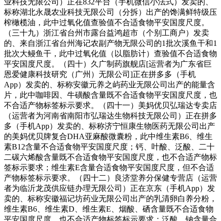
业科技无限公司）正在832平台（手机微信小法式）发卖的、
标称湖北永晟农业科技无限公司（分拆）出产的馋满鲜特级压
榨橄榄油，此中过氧化值查验值不合适食物平安国度尺度。
（三十九）浙江省台州市露台益鸿超市（个别工商户）发卖
的、来自浙江省台州海记农副产物无限公司的1批次溪鱼干和1
批次大鳗鱼干，此中过氧化值（以脂肪计）查验值不合适食物
平安国度尺度。（四十）久广制药旗舰店[运营者为广东省巨
恩爱健康科技研究（广州）无限公司]正在拼多多（手机
App）发卖的、标称安徽元养之屿药业无限公司出产的能量含
片，此中咖啡因、牛磺酸含量既不合适食物平安国度尺度，也
不合适产物标签标示要求。（四十一）美妈优贝弘瑞达专卖店
（运营者为河南省南阳市弘瑞达生物科技无限公司）正在拼多
多（手机App）发卖的、标称济宁恒康生物医药无限公司出产
的美妈优贝牌复合DHA亚麻酸微囊粉，此中维生素B6、维生
素B12含量不合适食物平安国度尺度；钙、叶酸、泛酸、二十
二碳六烯酸含量既不合适食物平安国度尺度，也不合适产物标
签标示要求；维生素E含量合适食物平安国度尺度，但不合适
产物标签标示要求。（四十二）良济堂养分保健专营店（运营
者为临沂龙茂供应链办理无限公司）正在京东（手机App）发
卖的、标称安徽福记坊药业无限公司出产的乳清卵白养分粉，
维生素B6、维生素D、维生素E、烟酸、硒含量既不合适食物
平安国度尺度，也不合适产物标签标示要求；泛酸、钠含量合