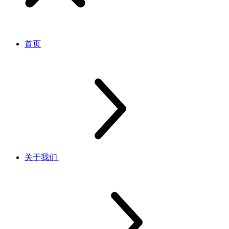
首页
关于我们