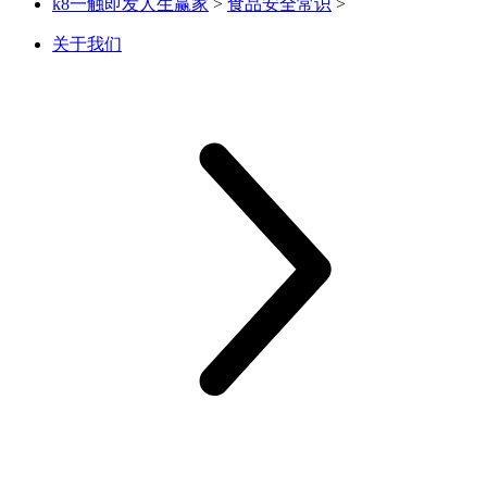
k8一触即发人生赢家
>
食品安全常识
>
关于我们