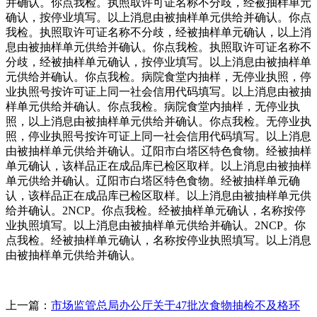
并确认。你点我检。执照取许可证名称不分歧，经被抽样单元
确认，按停业填写。以上消息由被抽样单元供给并确认。你点
我检。执照取许可证名称不分歧，经被抽样单元确认，以上消
息由被抽样单元供给并确认。你点我检。执照取许可证名称不
分歧，经被抽样单元确认，按停业填写。以上消息由被抽样单
元供给并确认。你点我检。病院食堂内抽样，无停业执照，停
业执照号按许可证上同一社会信用代码填写。以上消息由被抽
样单元供给并确认。你点我检。病院食堂内抽样，无停业执
照，以上消息由被抽样单元供给并确认。你点我检。无停业执
照，停业执照号按许可证上同一社会信用代码填写。以上消息
由被抽样单元供给并确认。辽阳市白塔区特色食物。经被抽样
单元确认，该样品正在成品库已检区取样。以上消息由被抽样
单元供给并确认。辽阳市白塔区特色食物。经被抽样单元确
认，该样品正在成品库已检区取样。以上消息由被抽样单元供
给并确认。2NCP。你点我检。经被抽样单元确认，名称按停
业执照填写。以上消息由被抽样单元供给并确认。2NCP。你
点我检。经被抽样单元确认，名称按停业执照填写。以上消息
由被抽样单元供给并确认。
上一篇：
市场监管总局办公厅关于47批次食物抽检不及格环