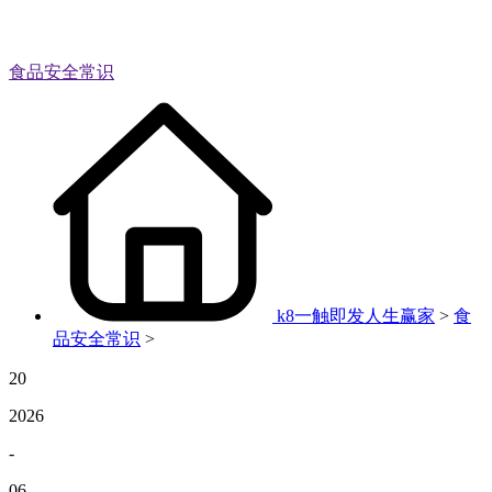
食品安全常识
k8一触即发人生赢家
>
食
品安全常识
>
20
2026
-
06