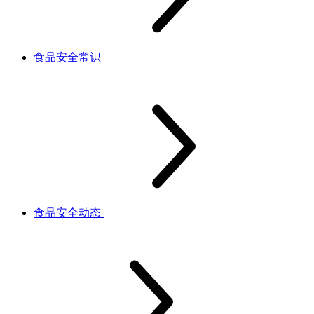
食品安全常识
食品安全动态