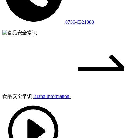
0730-6321888
食品安全常识
Brand Information