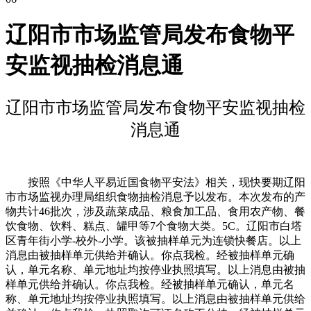
辽阳市市场监管局发布食物平
安监视抽检消息通
辽阳市市场监管局发布食物平安监视抽检
消息通
按照《中华人平易近国食物平安法》相关，现快要期辽阳
市市场监视办理局组织食物抽检消息予以发布。本次发布的产
物共计46批次，涉及蔬菜成品、粮食加工品、食用农产物、餐
饮食物、饮料、糕点、罐甲等7个食物大类。5C。辽阳市白塔
区青年街小学-校外-小学。该被抽样单元为连锁快餐店。以上
消息由被抽样单元供给并确认。你点我检。经被抽样单元确
认，单元名称、单元地址均按停业执照填写。以上消息由被抽
样单元供给并确认。你点我检。经被抽样单元确认，单元名
称、单元地址均按停业执照填写。以上消息由被抽样单元供给