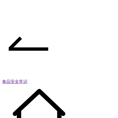
食品安全常识