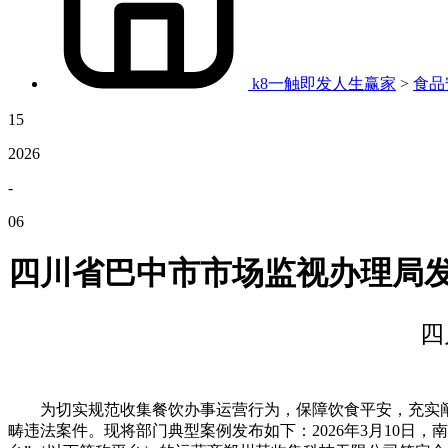
k8一触即发人生赢家
>
食品
15
2026
-
06
四川省巴中市市场监视办理局
四
为切实规范收集餐饮办事运营行为，保障饮食平安，充实阐
畴违法案件。现将部门典型案例发布如下：2026年3月10日，