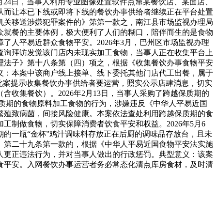
年1月24日，当事人利用专业图像处置软件点窜某餐饮店、某面店、
从而让本已下线或即将下线的餐饮办事供给者继续正在平台处置
机关移送涉嫌犯罪案件的》第第一款之，南江县市场监视办理局
众就餐的主要体例，极大便利了人们的糊口，陪伴而生的是食物
人平易近群众食物平安。2026年3月，巴州区市场监视办理
查询拜访发觉该门店内未现实加工食物，当事人正在收集平台上
理法子》第十八条第（四）项之，根据《收集餐饮办事食物平安
义：本案中该商户线上接单、线下委托其他门店代工出餐，属于
此案提示收集餐饮办事供给者要运营，照实公示店肆消息，切实
含收集餐饮）。2026年2月13日，当事人采购了跨越保质期的
质期的食物原料加工食物的行为，涉嫌违反《中华人平易近国
繁殖致病菌，间接风险健康。本案依法查处利用跨越保质期的食
制做食物，切实保障消费者饮食平安和权益。2026年5月6
的一瓶“金杯”鸡汁调味料存放正在后厨的调味品存放台，且未
》第二十九条第一款的，根据《中华人平易近国食物平安法实施
人更正违法行为，并对当事人做出的行政惩罚。典型意义：该案
食平安。入网餐饮办事运营者务必常态化清点库房食材，及时清