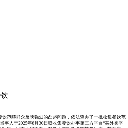
餐饮
饮范畴群众反映强烈的凸起问题，依法查办了一批收集餐饮范
事人于2025年8月30日取收集餐饮办事第三方平台“某外卖平