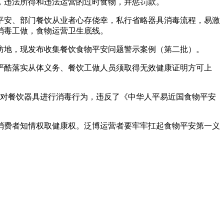
，违法所得和违法运营的过时食物，并惩罚款。
安、部门餐饮从业者心存侥幸，私行省略器具消毒流程，易激
消毒工做，食物运营卫生底线。
地，现发布收集餐饮食物平安问题警示案例（第二批）。
酷落实从体义务、餐饮工做人员须取得无效健康证明方可上
未对餐饮器具进行消毒行为，违反了《中华人平易近国食物平安
费者知情权取健康权。泛博运营者要牢牢扛起食物平安第一义