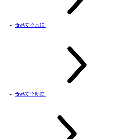
食品安全常识
食品安全动态