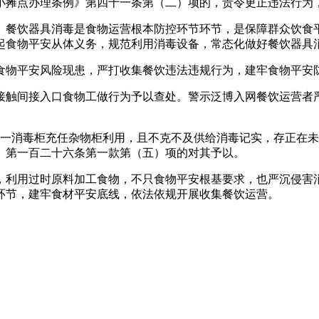
小摊点办理条例》第四十一条第（二）项的，责令更正违法行为
餐饮器具消毒是食物运营根本防控环节环节，是保障群众饮食平
起食物平安从体义务，规范利用消毒设备，常态化做好餐饮器具
物平安风险现患，严打收集餐饮违法违规行为，建牢食物平安防
触间接入口食物工做行为予以查处。警示泛博入网餐饮运营者严
独一消毒柜充任杂物柜利用，且不克不及供给消毒记实，存正在
》第一百二十六条第一款第（五）项的对其予以。
利用过时原料加工食物，不只食物平安根基要求，也严沉侵害消
环节，建牢食材平安底线，依法依规开展收集餐饮运营。