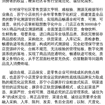
消费者的权益，鞭策社区零售行业规范化、诚信化成长。
针对保守社区零售货源欠亨明、难核验、溯源无根据等行
业痛点，苏宁小店依托十余年零售数字化积淀，搭建笼盖全品
类的数字化溯源管控系统，实现商品畅通全程可查、可溯、可
逃责。依托小店掌柜聪慧数字化中台，门店正在售30000余个
SKU商品均成立溯源档案，全面笼盖日用百货、食物饮料、
生鲜熟食、母婴美妆、进口商品等全场景品类。系统完整留存
商品授权消息、采购批次、供货渠道、入库记实、质检参数、
畅通轨迹等焦点数据，构成闭环式溯源链，完全处理保守便当
店货源碎片化、台账不规范、无法核验的管理短板。数字化溯
源系统的落地，实现了商品消息通明化、畅通轨迹可视化、质
量义务明白化，从手艺层面杜绝冒充伪劣、仿冒翻新等问题商
品流入消费终端。
诚信合规、正品保实，是零售企业可持续成长的焦点根
底，也是苏宁小店贯穿全营业运营的刚性底线强品牌实力取成
熟的规范化运营系统，苏宁小店摒弃行业粗放式拓店、弱渠道
管控的运营短处，摒弃非正轨货源畅通模式，成立起渠道严
选、泉源严控、全程可溯、违规必究的正品管理系统。诚信为
本”的成长定位，将正品管控、渠道合规、诚信运营要求全面
融入采购、入库、陈列、发卖、售后全流程，以制、尺度化、