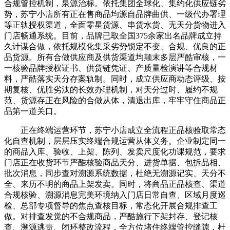
合规管控机制，泉源治标。依托集团全球化、集约化供应链劣
势，苏宁小店所有正在售商品均源自品牌曲供、一级代办署理
等正轨授权渠道，全面零星货源、串货水货、无天分货物进入
门店畅通系统。目前，品牌已取全国375余家出名品牌成立持
久计谋合做，依托规模化集采劣势锁定不变、合规、优良的正
品货源。所有合做供应商及供货渠道均颠末多层严酷审核，一
一核验品牌授权证书、供货链凭证、产质量检演讲等合规材
料，严酷落实天分存案轨制。同时，成立供应商动态评级、按
期复核、优胜劣汰的长效办理机制，对天分过时、履约不规
范、货源存正在风险的合做从体，清退出库，牢牢守住商品正
品第一道关口。
正在终端运营环节，苏宁小店成立全流程正品核验取常态
化自查机制，层层压实终端合规运营从体义务。企业制定同一
的商品入库、验收、上架、陈列、发卖尺度化功课规范，要求
门店正在收货环节严酷核验商品天分、进货单据、包拆品相、
批次消息，同步查对溯源系统数据，杜绝无溯源记实、天分不
全、来历不明的商品上架发卖。同时，将商品正品核查、渠道
合规核验、溯源消息完美环境纳入门店日常自查、区域月度巡
检、总部专项督导的焦点查核目标，常态化开展合规排查工
做。对排查发觉的不合规商品，严酷施行下架封存、登记核
查、溯源逃责、闭环整改流程，全方位堵住终端管控缝隙，杜