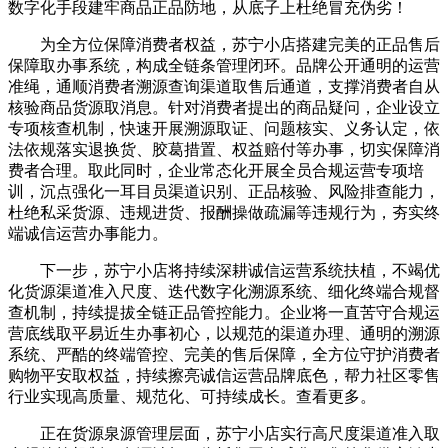
数字化手段建牢商品正品防地，从底子上杜绝冒充伪劣！
为全方位保障消费者权益，苏宁小店搭建完美的正品售后
保障取办事系统，构成全链条管理闭环。品牌公开通明的运营
准绳，通顺消费者溯源查询渠道取售后通道，支撑消费者自从
核验商品货源取消息。针对消费者提出的商品疑问，企业设立
专项核查机制，快速开展溯源取证、问题核实、义务认定，依
法依规落实退换货、胶葛措置、权益赔付等办事，切实保障消
费者合理。取此同时，企业常态化开展全员合规运营专项培
训，沉点强化一耳目员渠道识别、正品核验、风险排查能力，
杜绝私采货源、违规进货、报酬操做疏漏等违规行为，夯实终
端诚信运营办事能力。
下一步，苏宁小店将持续深耕诚信运营系统扶植，不竭优
化货源渠道准入尺度、迭代数字化溯源系统、细化终端合规督
查机制，持续提拔全链正品管控能力。企业将一直苦守合规运
营底线取平易近生办事初心，以规范的渠道办理、通明的溯源
系统、严酷的终端管控、完美的售后保障，全方位守护消费者
购物平安取权益，持续擦亮诚信运营品牌底色，帮力社区零售
行业实现高质量、规范化、可持续成长。查看更多。
正在货源泉源管理层面，苏宁小店实行高尺度渠道准入取